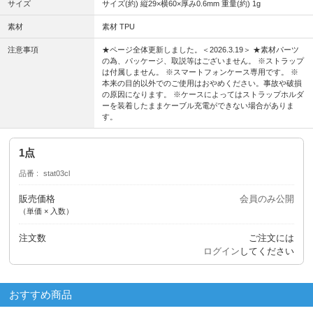
サイズ
サイズ(約) 縦29×横60×厚み0.6mm 重量(約) 1g
素材
素材 TPU
注意事項
★ページ全体更新しました。＜2026.3.19＞ ★素材パーツ
の為、パッケージ、取説等はございません。 ※ストラップ
は付属しません。 ※スマートフォンケース専用です。 ※
本来の目的以外でのご使用はおやめください。事故や破損
の原因になります。 ※ケースによってはストラップホルダ
ーを装着したままケーブル充電ができない場合がありま
す。
1点
品番
stat03cl
販売価格
会員のみ公開
（単価 × 入数）
注文数
ご注文には
ログイン
してください
おすすめ商品