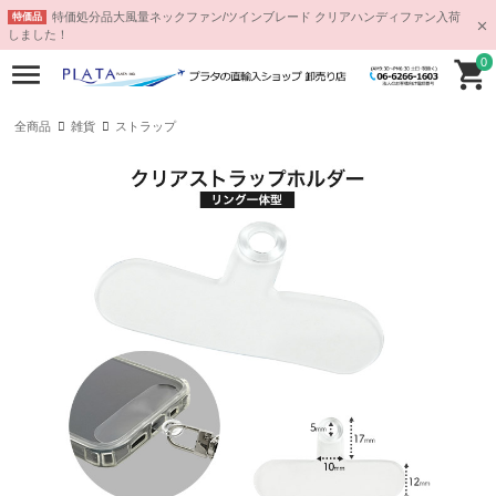
特価処分品大風量ネックファン/ツインブレード クリアハンディファン入荷
特価品
しました！
0
全商品
雑貨
ストラップ