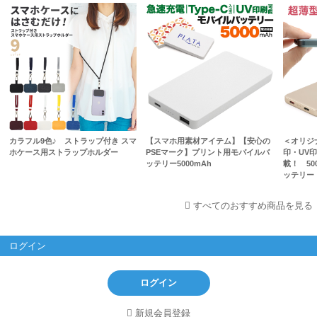
カラフル9色♪ ストラップ付き スマ
【スマホ用素材アイテム】【安心の
＜オリジ
ホケース用ストラップホルダー
PSEマーク】プリント用モバイルバ
印・UV
ッテリー5000mAh
載！ 50
ッテリー
すべてのおすすめ商品を見る
ログイン
ログイン
新規会員登録