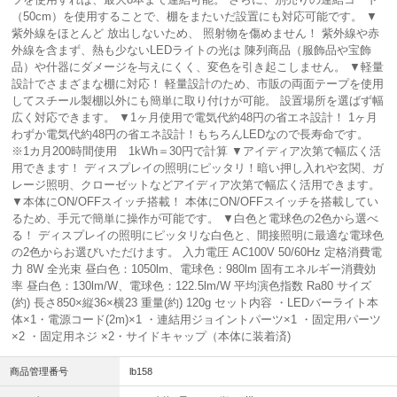
（50cm）を使用することで、棚をまたいだ設置にも対応可能です。 ▼
紫外線をほとんど 放出しないため、 照射物を傷めません！ 紫外線や赤
外線を含まず、熱も少ないLEDライトの光は 陳列商品（服飾品や宝飾
品）や什器にダメージを与えにくく、変色を引き起こしません。 ▼軽量
設計でさまざまな棚に対応！ 軽量設計のため、市販の両面テープを使用
してスチール製棚以外にも簡単に取り付けが可能。 設置場所を選ばず幅
広く対応できます。 ▼1ヶ月使用で電気代約48円の省エネ設計！ 1ヶ月
わずか電気代約48円の省エネ設計！もちろんLEDなので長寿命です。
※1カ月200時間使用 1kWh＝30円で計算 ▼アイディア次第で幅広く活
用できます！ ディスプレイの照明にピッタリ！暗い押し入れや玄関、ガ
レージ照明、クローゼットなどアイディア次第で幅広く活用できます。
▼本体にON/OFFスイッチ搭載！ 本体にON/OFFスイッチを搭載してい
るため、手元で簡単に操作が可能です。 ▼白色と電球色の2色から選べ
る！ ディスプレイの照明にピッタリな白色と、間接照明に最適な電球色
の2色からお選びいただけます。 入力電圧 AC100V 50/60Hz 定格消費電
力 8W 全光束 昼白色：1050lm、電球色：980lm 固有エネルギー消費効
率 昼白色：130lm/W、電球色：122.5lm/W 平均演色指数 Ra80 サイズ
(約) 長さ850×縦36×横23 重量(約) 120g セット内容 ・LEDバーライト本
体×1・電源コード(2m)×1 ・連結用ジョイントパーツ×1 ・固定用パーツ
×2 ・固定用ネジ ×2・サイドキャップ（本体に装着済)
商品管理番号
lb158