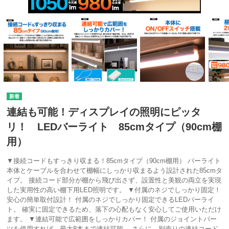
連結も可能！ディスプレイの照明にピッタ
リ！ LEDバーライト 85cmタイプ（90cm棚
用）
▼接続コードもすっきり収まる！85cmタイプ（90cm棚用） バーライト
本体とケーブルを合わせて棚幅にしっかり収まるよう設計された85cmタ
イプ。 接続コード部分が棚から飛び出さず、設置性と美観の両立を実現
した実用性の高い棚下用LED照明です。 ▼付属のネジでしっかり固定！
安心の簡単取付設計！ 付属のネジでしっかり固定できるLEDバーライ
ト。 確実に固定できるため、落下の心配もなく安心してご使用いただけ
ます。 ▼連結可能で広範囲をしっかりカバー！ 付属のジョイントパー
ツを使用すれば、最大8本まで連結可能。 さらに、別売りの連結コード