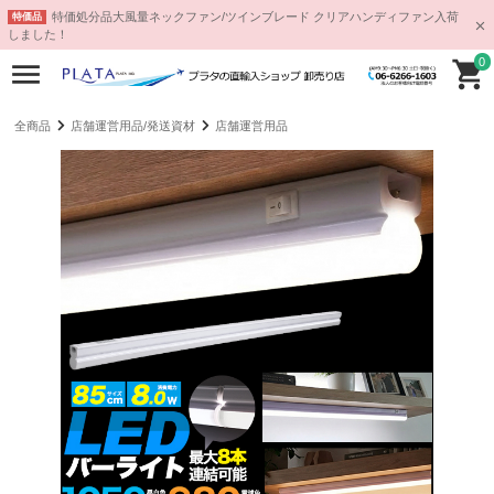
特価処分品大風量ネックファン/ツインブレード クリアハンディファン入荷
特価品
しました！
0
全商品
店舗運営用品/発送資材
店舗運営用品