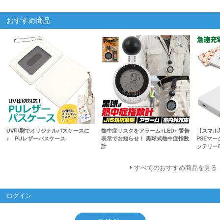
おすすめ商品
UV印刷でオリジナルパスケースに
熱中症リスクをアラーム+LED+ 警告
【スマホ
♪ PUレザーパスケース
表示でお知らせ！ 黒球式熱中症指数
PSEマ
計
ッテリー5
すべてのおすすめ商品を見る
ログイン