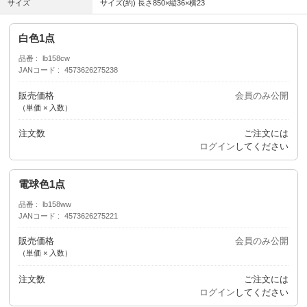
サイズ
サイズ(約) 長さ850×縦36×横23
白色1点
品番
lb158cw
JANコード
4573626275238
販売価格
会員のみ公開
（単価 × 入数）
注文数
ご注文には
ログイン
してください
電球色1点
品番
lb158ww
JANコード
4573626275221
販売価格
会員のみ公開
（単価 × 入数）
注文数
ご注文には
ログイン
してください