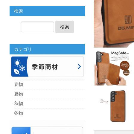
検索
検索
カテゴリ
春物
夏物
秋物
冬物