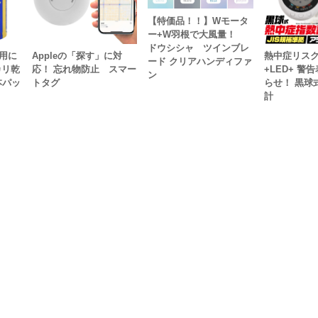
【特価品！！】Wモータ
ー+W羽根で大風量！
ドウシシャ ツインブレ
用に
Appleの「探す」に対
熱中症リス
ード クリアハンディファ
カリ乾
応！ 忘れ物防止 スマー
+LED+ 警
ン
本パッ
トタグ
らせ！ 黒球
計