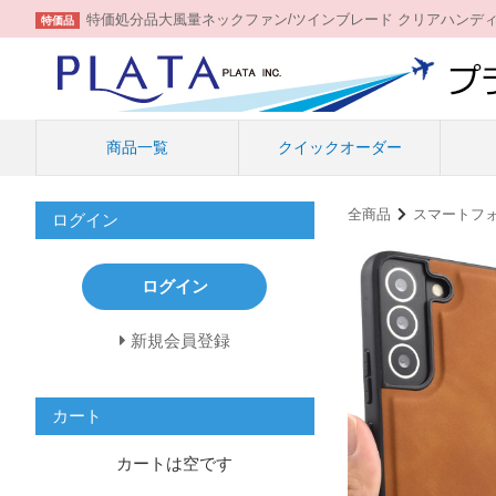
特価処分品大風量ネックファン/ツインブレード クリアハンデ
特価品
商品一覧
クイックオーダー
全商品
スマートフ
ログイン
ログイン
新規会員登録
カート
カートは空です