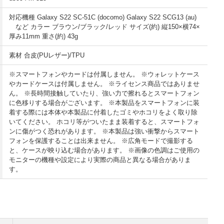
対応機種 Galaxy S22 SC-51C (docomo) Galaxy S22 SCG13 (au)
など カラー ブラウン/ブラック/レッド サイズ(約) 縦150×横74×
厚み11mm 重さ(約) 43g
素材 合皮(PUレザー)/TPU
※スマートフォンやカードは付属しません。 ※ウォレットケース
やカードケースは付属しません。 ※ライセンス商品ではありませ
ん。 ※長時間接触していたり、強い力で擦れるとスマートフォン
に色移りする場合がございます。 ※本製品をスマートフォンに装
着する際には本体や本製品に付着したゴミやホコリをよく取り除
いてください。 ホコリ等がついたまま装着すると、スマートフォ
ンに傷がつく恐れがあります。 ※本製品は強い衝撃からスマート
フォンを保護することは出来ません。 ※広角モードで撮影する
と、ケースが映り込む場合があります。 ※画像の色調はご使用の
モニターの機種や設定により実際の商品と異なる場合がありま
す。