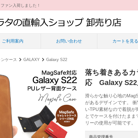
ィファン入荷しました！
ご利用案内
お問い合わせ
カートを見
ォンケース
GALAXY
Galaxy S22
落ち着きあるカラ
応 Galaxy 
滑らかな触り心地のMag
があるデザインです。 
いTPU素材なので着脱が
とでケースを付けたまま
リーの使用が可能です。
商品管理番号