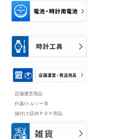
店舗運営用品
什器/トルソー等
値付け/店内ＰＯＰ用品