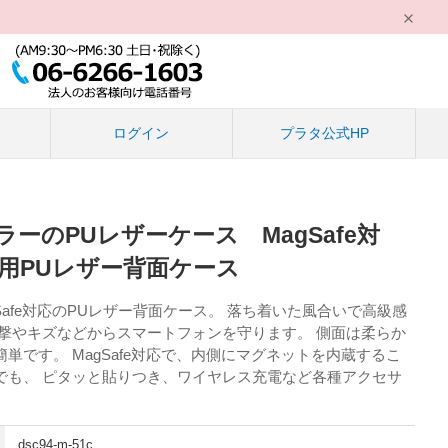
る
ログイン
プラタ公式HP
ーのPUレザーケース MagSafe対
S22用PUレザー背面ケース
Safe対応のPUレザー背面ケース。 落ち着いた風合いで高級感
衝撃やキズなどからスマートフォンを守ります。 側面は柔らか
簡単です。 MagSafe対応で、内側にマグネットを内蔵するこ
でも、 ピタッと貼りつき、ワイヤレス充電など各種アクセサ
dsc94-m-51c