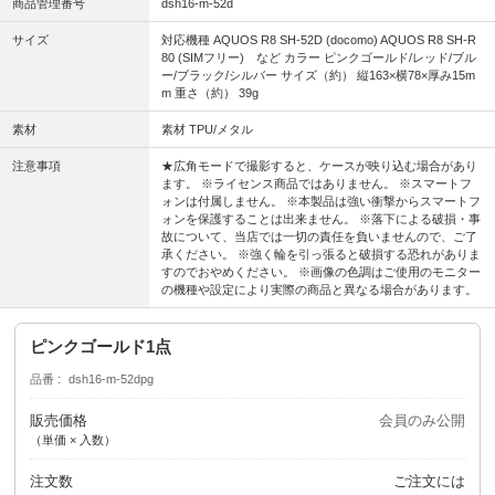
商品管理番号
dsh16-m-52d
サイズ
対応機種 AQUOS R8 SH-52D (docomo) AQUOS R8 SH-R
80 (SIMフリー) など カラー ピンクゴールド/レッド/ブル
ー/ブラック/シルバー サイズ（約） 縦163×横78×厚み15m
m 重さ（約） 39g
素材
素材 TPU/メタル
注意事項
★広角モードで撮影すると、ケースが映り込む場合があり
ます。 ※ライセンス商品ではありません。 ※スマートフ
ォンは付属しません。 ※本製品は強い衝撃からスマートフ
ォンを保護することは出来ません。 ※落下による破損・事
故について、当店では一切の責任を負いませんので、ご了
承ください。 ※強く輪を引っ張ると破損する恐れがありま
すのでおやめください。 ※画像の色調はご使用のモニター
の機種や設定により実際の商品と異なる場合があります。
ピンクゴールド1点
品番
dsh16-m-52dpg
販売価格
会員のみ公開
（単価 × 入数）
注文数
ご注文には