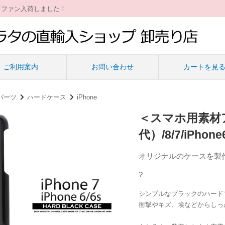
ィファン入荷しました！
ご利用案内
お問い合わせ
カートを見
パーツ
ハードケース
iPhone
＜スマホ用素材アイ
代）/8/7/iPh
オリジナルのケースを製
?
シンプルなブラックのハード
衝撃やキズ、埃などからしっか