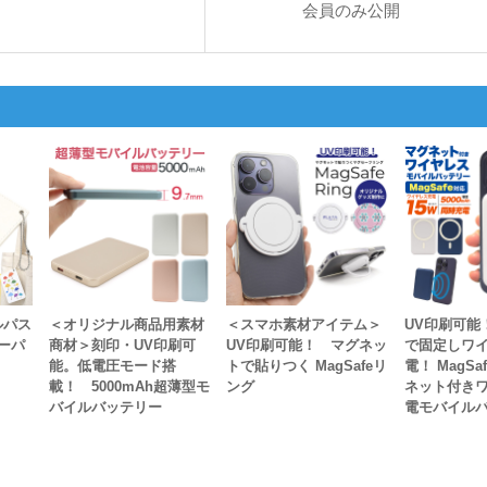
会員のみ公開
ルパス
＜オリジナル商品用素材
＜スマホ素材アイテム＞
UV印刷可能
ーパ
商材＞刻印・UV印刷可
UV印刷可能！ マグネッ
で固定しワ
能。低電圧モード搭
トで貼りつく MagSafeリ
電！ MagSa
載！ 5000mAh超薄型モ
ング
ネット付き
バイルバッテリー
電モバイル