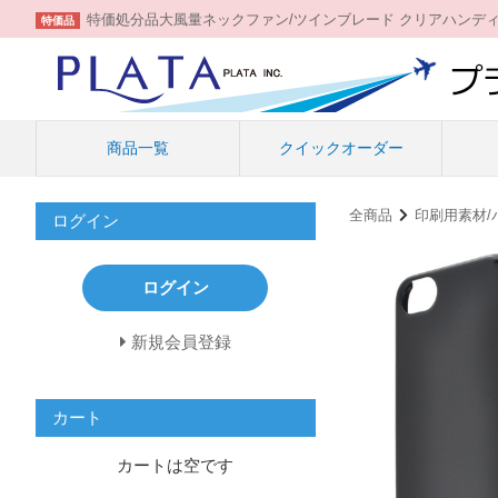
特価処分品大風量ネックファン/ツインブレード クリアハンデ
特価品
商品一覧
クイックオーダー
全商品
印刷用素材/
ログイン
ログイン
新規会員登録
カート
カートは空です