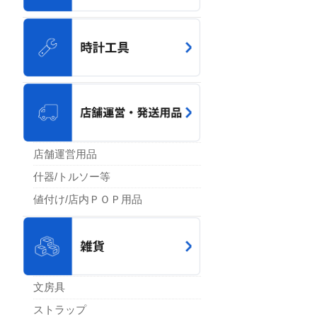
店舗運営用品
什器/トルソー等
値付け/店内ＰＯＰ用品
文房具
ストラップ