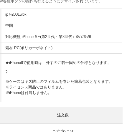
や各種ボタンの操作も行えるようにデザインされています。
ip7-2001wbk
中国
対応機種 iPhone SE(第2世代・第3世代）/8/7/6s/6
素材 PC(ポリカーボネイト)
★iPhone8で使用時は、外すのに若干固めの仕様となります。
?
※ケースはキズ防止のフィルムを巻いた簡易包装となります。
※ライセンス商品ではありません。
※iPhoneは付属しません。
注文数
ご注文には