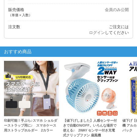
販売価格
会員のみ公開
（単価 × 入数）
注文数
ご注文には
ログイン
してください
おすすめ商品
印刷可能！手ぶら♪スマホ ショルダ
【値下げしました】人感センサー付
値下げ【
ーストラップ用に♪ スマホケース
きで自動ON/OFF。いろんな場所で
機 アルカ
用ストラップホルダー 2カラー
使える♪ 2WAY センサー付き充電
パック
式クリップファン 扇風機