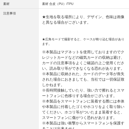
素材
素材 合皮（PU）/TPU
注意事項
★生地を取る場所により、デザイン、色味は画像
と異なる場合がございます。
★広角モードで撮影すると、ケースが映り込む場合があり
ます。
※本製品はマグネットを使用しておりますのでク
レジットカードなどの磁気カードの収納は避け、
カードの注意事項をよくご確認の上ご使用くださ
い。読み取り等ができなくなる恐れがあります。
※本製品に収納された、カードのデータ等が喪失
された場合におきましても、当社では一切保証致
しかねます。
※長時間接触していたり、強い力で擦れるとスマ
ートフォンに色移りする場合がございます。
※本製品をスマートフォンに装着する際には本体
や本製品に付着したゴミやホコリをよく取り除い
てください。ホコリ等がついたまま装着すると、
スマートフォンに傷がつく恐れがあります。
※本製品は強い衝撃からスマートフォンを保護す
ることは出来ません。