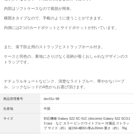
内部はソフトケースなので着脱が簡単。
横開きタイプなので、手帳のように使うことができます。
内側には2つのカードポケットとサイドポケットが付いています。
また、落下防止用のストラップとストラップホール付き。
ケースと同色の、裏地にさりげなく花柄が覗くおしゃれなデザインのス
トラップです。
ナチュラルキュートなピンク、清楚なライトブルー、華やかなパープ
ル、シックなレッドの4色からお選び頂けます。
商品管理番号
dsc51c-98
生産地
中国
サイズ
対応機種 Galaxy S22 SC-51C (docomo) Galaxy S22 SCG1
3 (au) など カラー ピンク/ライトブルー 付属品 ストラッ
プ サイズ（約） 縦156×横82×厚み20mm 重さ（約） 76g