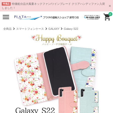
特価処分品大風量ネックファン/ツインブレード クリアハンディファン入荷
特価品
しました！
0
全商品
スマートフォンケース
GALAXY
Galaxy S22