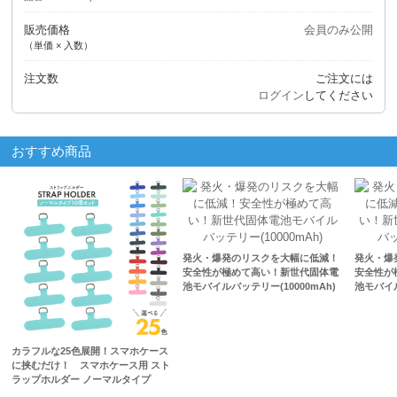
販売価格
会員のみ公開
（単価 × 入数）
注文数
ご注文には
ログイン
してください
おすすめ商品
発火・爆発のリスクを大幅に低減！
発火・爆
安全性が極めて高い！新世代固体電
安全性が
池モバイルバッテリー(10000mAh)
池モバイル
カラフルな25色展開！スマホケース
に挟むだけ！ スマホケース用 スト
ラップホルダー ノーマルタイプ