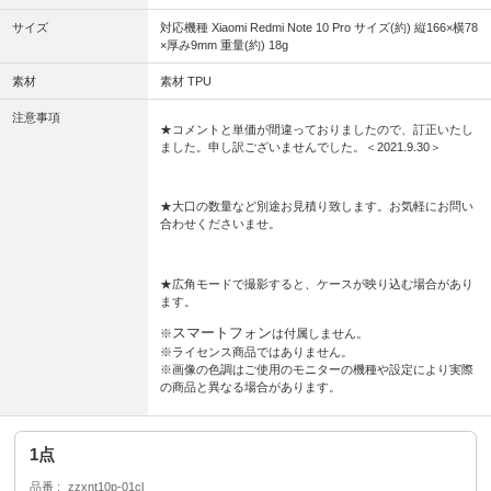
サイズ
対応機種 Xiaomi Redmi Note 10 Pro サイズ(約) 縦166×横78
×厚み9mm 重量(約) 18g
素材
素材 TPU
注意事項
★コメントと単価が間違っておりましたので、訂正いたし
ました。申し訳ございませんでした。＜2021.9.30＞
★大口の数量など別途お見積り致します。お気軽にお問い
合わせくださいませ。
★広角モードで撮影すると、ケースが映り込む場合があり
ます。
スマートフォン
※
は付属しません。
※ライセンス商品ではありません。
※画像の色調はご使用のモニターの機種や設定により実際
の商品と異なる場合があります。
1点
品番
zzxnt10p-01cl