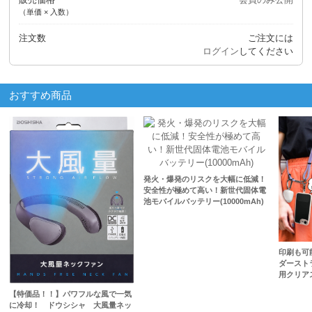
（単価 × 入数）
注文数
ご注文には
ログイン
してください
おすすめ商品
発火・爆発のリスクを大幅に低減！
安全性が極めて高い！新世代固体電
池モバイルバッテリー(10000mAh)
印刷も可
ダースト
用クリア
【特価品！！】パワフルな風で一気
に冷却！ ドウシシャ 大風量ネッ