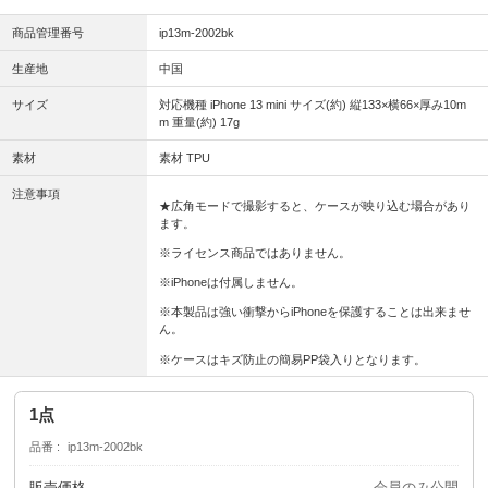
商品管理番号
ip13m-2002bk
生産地
中国
サイズ
対応機種 iPhone 13 mini サイズ(約) 縦133×横66×厚み10m
m 重量(約) 17g
素材
素材 TPU
注意事項
★広角モードで撮影すると、ケースが映り込む場合があり
ます。
※ライセンス商品ではありません。
※iPhoneは付属しません。
※本製品は強い衝撃からiPhoneを保護することは出来ませ
ん。
※ケースはキズ防止の簡易PP袋入りとなります。
1点
品番
ip13m-2002bk
販売価格
会員のみ公開