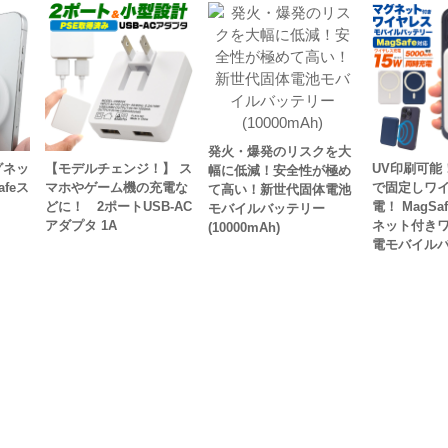
発火・爆発のリスクを大
グネッ
【モデルチェンジ！】 ス
UV印刷可能
幅に低減！安全性が極め
feス
マホやゲーム機の充電な
で固定しワ
て高い！新世代固体電池
どに！ 2ポートUSB-AC
電！ MagSa
モバイルバッテリー
アダプタ 1A
ネット付き
(10000mAh)
電モバイル