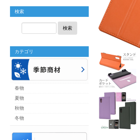
検索
検索
カテゴリ
春物
夏物
秋物
冬物