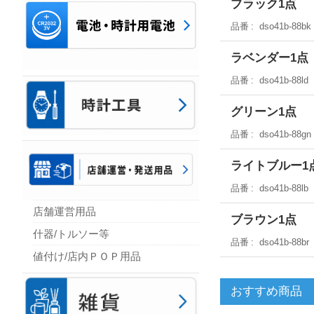
ブラック1点
品番
dso41b-88bk
ラベンダー1点
品番
dso41b-88ld
グリーン1点
品番
dso41b-88gn
ライトブルー1
品番
dso41b-88lb
店舗運営用品
ブラウン1点
什器/トルソー等
品番
dso41b-88br
値付け/店内ＰＯＰ用品
おすすめ商品