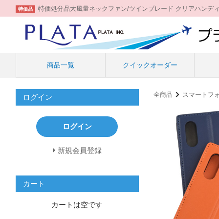
特価処分品大風量ネックファン/ツインブレード クリアハンデ
特価品
商品一覧
クイックオーダー
全商品
スマートフ
ログイン
ログイン
新規会員登録
カート
カートは空です