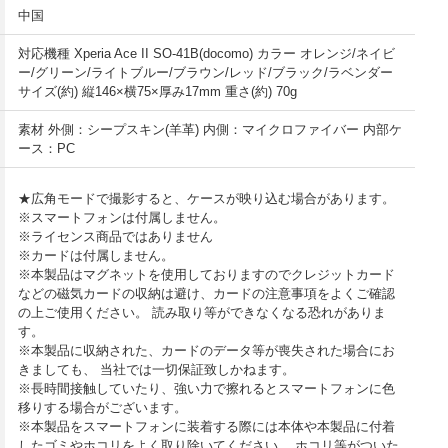
中国
対応機種 Xperia Ace II SO-41B(docomo) カラー オレンジ/ネイビ
ー/グリーン/ライトブルー/ブラウン/レッド/ブラック/ラベンダー
サイズ(約) 縦146×横75×厚み17mm 重さ(約) 70g
素材 外側：シープスキン(羊革) 内側：マイクロファイバー 内部ケ
ース：PC
★広角モードで撮影すると、ケースが映り込む場合があります。
※スマートフォンは付属しません。
※ライセンス商品ではありません
※カードは付属しません。
※本製品はマグネットを使用しておりますのでクレジットカード
などの磁気カードの収納は避け、カードの注意事項をよくご確認
の上ご使用ください。 読み取り等ができなくなる恐れがありま
す。
※本製品に収納された、カードのデータ等が喪失された場合にお
きましても、 当社では一切保証致しかねます。
※長時間接触していたり、強い力で擦れるとスマートフォンに色
移りする場合がございます。
※本製品をスマートフォンに装着する際には本体や本製品に付着
したゴミやホコリをよく取り除いてください。 ホコリ等がついた