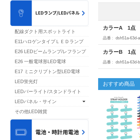
カラーA 1点
配線ダクト用スポットライト
品番
dsh51a-63d-
E11ハロゲンタイプＬＥＤランプ
カラーB 1点
E26 LEDビームランプ/レフランプ
E26 一般電球形LED電球
品番
dsh51a-63d-
E17 ミニクリプトン型LED電球
LED蛍光灯
おすすめ商品
LEDバーライト/スタンドライト
LEDパネル・サイン
その他LED雑貨