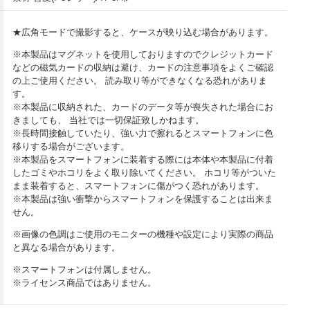
★広角モードで撮影すると、ケースが映り込む場合があります。
※本製品はマグネットを使用しておりますのでクレジットカード
などの磁気カードの収納は避け、カードの注意事項をよくご確認
の上ご使用ください。 読み取り等ができなくなる恐れがありま
す。
※本製品に収納された、カードのデータ等が喪失された場合にお
きましても、 当社では一切保証致しかねます。
※長時間接触していたり、強い力で擦れるとスマートフォンに色
移りする場合がございます。
※本製品をスマートフォンに装着する際には本体や本製品に付着
したゴミやホコリをよく取り除いてください。 ホコリ等がついた
まま装着すると、スマートフォンに傷がつく恐れがあります。
※本製品は強い衝撃からスマートフォンを保護することは出来ま
せん。
※画像の色調はご使用のモニターの機種や設定により実際の商品
と異なる場合があります。
※
スマートフォン
は付属しません。
※ライセンス商品ではありません。