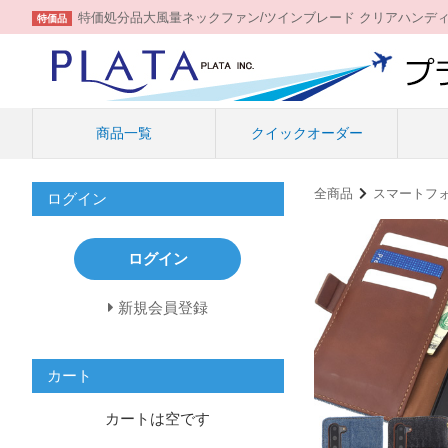
特価処分品大風量ネックファン/ツインブレード クリアハンデ
特価品
商品一覧
クイックオーダー
全商品
スマートフ
ログイン
ログイン
新規会員登録
カート
カートは空です