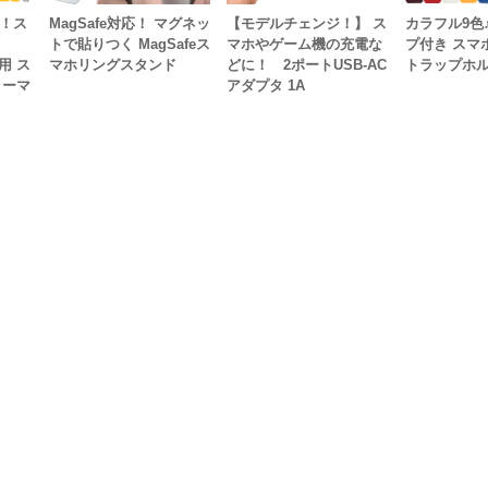
開！ス
MagSafe対応！ マグネッ
【モデルチェンジ！】 ス
カラフル9色
トで貼りつく MagSafeス
マホやゲーム機の充電な
プ付き スマ
用 ス
マホリングスタンド
どに！ 2ポートUSB-AC
トラップホ
ノーマ
アダプタ 1A