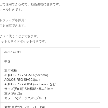
して使用できるので、動画視聴に便利です。
ホール付きです。
トフラップを採用！
スを固定できます。
のように使うことができます。
ケットとサイドポケット付きです。
dsh51a-63d
中国
対応機種
AQUOS R5G SH-51A(docomo）
AQUOS R5G SHG01(au）
AQUOS R5G 908SH(softbank）など
サイズ(約) 縦163×横86×厚み21mm
重さ(約) 82g
カラー A(ブラック)/B(ブルー)
素材 合皮(PUレザー)/TPU/布