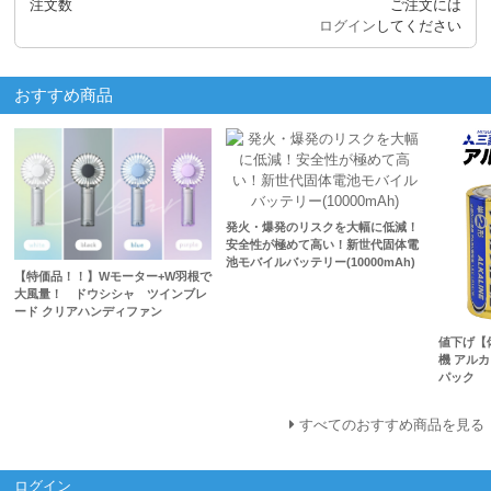
注文数
ご注文には
ログイン
してください
おすすめ商品
発火・爆発のリスクを大幅に低減！
安全性が極めて高い！新世代固体電
池モバイルバッテリー(10000mAh)
【特価品！！】Wモーター+W羽根で
大風量！ ドウシシャ ツインブレ
ード クリアハンディファン
値下げ【
機 アルカ
パック
すべてのおすすめ商品を見る
ログイン