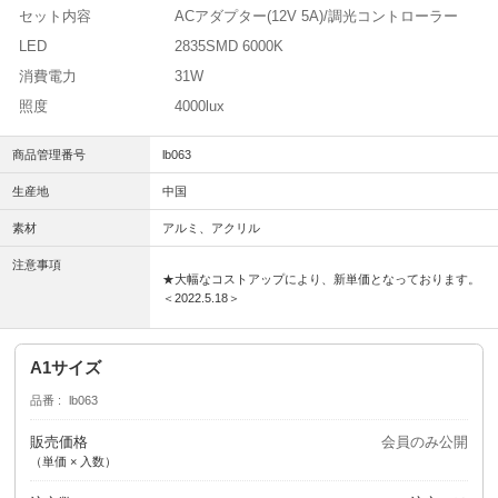
セット内容
ACアダプター(12V 5A)/調光コントローラー
LED
2835SMD 6000K
消費電力
31W
照度
4000lux
商品管理番号
lb063
生産地
中国
素材
アルミ、アクリル
注意事項
★大幅なコストアップにより、新単価となっております。
＜2022.5.18＞
A1サイズ
品番
lb063
販売価格
会員のみ公開
（単価 × 入数）