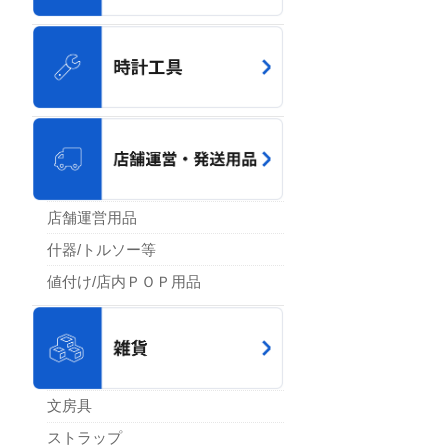
店舗運営用品
什器/トルソー等
値付け/店内ＰＯＰ用品
文房具
ストラップ