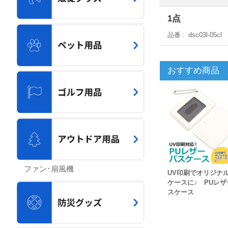
1点
品番
dsc03l-05cl
おすすめ商品
ファン･扇風機
UV印刷でオリジナ
ケースに♪ PUレザ
スケース