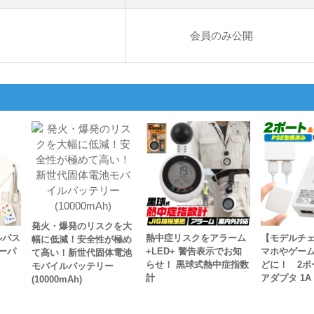
会員のみ公開
発火・爆発のリスクを大
ルパス
熱中症リスクをアラーム
【モデルチェ
幅に低減！安全性が極め
ーパ
+LED+ 警告表示でお知
マホやゲー
て高い！新世代固体電池
らせ！ 黒球式熱中症指数
どに！ 2ポー
モバイルバッテリー
計
アダプタ 1A
(10000mAh)