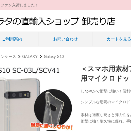
ィファン入荷しました！
ご利用案内
お問い合わせ
カートを見
ォンケース
GALAXY
Galaxy S10
＜スマホ用素材アイテ
用マイクロドッ
しなやかで衝撃に強い！便利
シンプルな透明のマイクロド
素材は適度な硬さと弾力性を
衝撃に強く耐久性に優れ、手