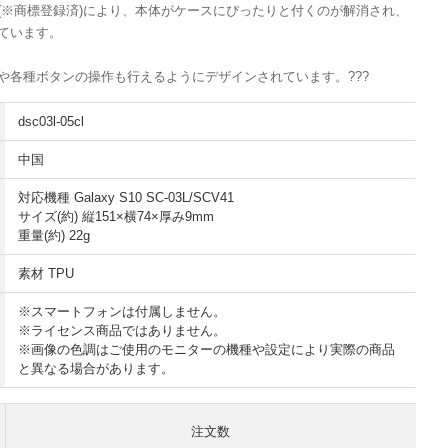
(※商標登録済)により、本体がケースにぴったりと付くのが解消され、
ています。
や各種ボタンの操作も行えるようにデザインされています。
???
dsc03l-05cl
中国
対応機種 Galaxy S10 SC-03L/SCV41
サイズ(約) 縦151×横74×厚み9mm
重量(約) 22g
素材 TPU
※
スマートフォン
は付属しません。
※ライセンス商品ではありません。
※画像の色調はご使用のモニターの機種や設定により実際の商品
と異なる場合があります。
注文数