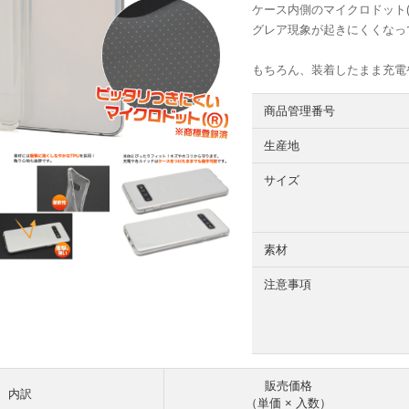
ケース内側のマイクロドット
グレア現象が起きにくくなっ
もちろん、装着したまま充電
商品管理番号
生産地
サイズ
素材
注意事項
販売価格
内訳
（単価 × 入数）