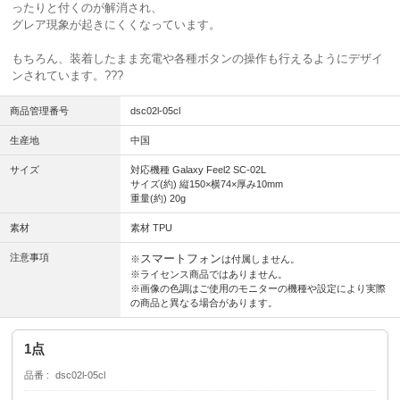
ったりと付くのが解消され、
グレア現象が起きにくくなっています。
もちろん、装着したまま充電や各種ボタンの操作も行えるようにデザイ
ンされています。
???
商品管理番号
dsc02l-05cl
生産地
中国
サイズ
対応機種 Galaxy Feel2 SC-02L
サイズ(約) 縦150×横74×厚み10mm
重量(約) 20g
素材
素材 TPU
注意事項
スマートフォン
※
は付属しません。
※ライセンス商品ではありません。
※画像の色調はご使用のモニターの機種や設定により実際
の商品と異なる場合があります。
1点
品番
dsc02l-05cl