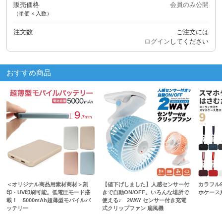
販売価格
会員のみ公開
（単価 × 入数）
注文数
ご注文には
ログイン
してください
おすすめ商品
＜オリジナル商品用素材商材＞刻
【値下げしました】人感センサー付
カラフル
印・UV印刷可能。低電圧モード搭
きで自動ON/OFF。いろんな場所で
ホケース
載！ 5000mAh超薄型モバイルバ
使える♪ 2WAY センサー付き充電
ッテリー
式クリップファン 扇風機