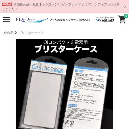
特価処分品大風量ネックファン/ツインブレード クリアハンディファン入荷
特価品
しました！
0
全商品
ブリスターケース