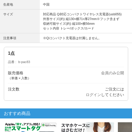
生産地
中国
サイズ
対応商品 Qi対応コンパクトワイヤレス充電器(usb055)
外形サイズ(約) 縦130×横71×厚27mm※フック含まず
収納可能サイズ(約) 縦100×横56mm
セット内容 トレー/ボックス/カード
注意事項
※Qiコンパクト充電器は付属しません。
1点
品番
b-pac83
販売価格
会員のみ公開
（単価 × 入数）
注文数
ご注文には
ログイン
してください
おすすめ商品