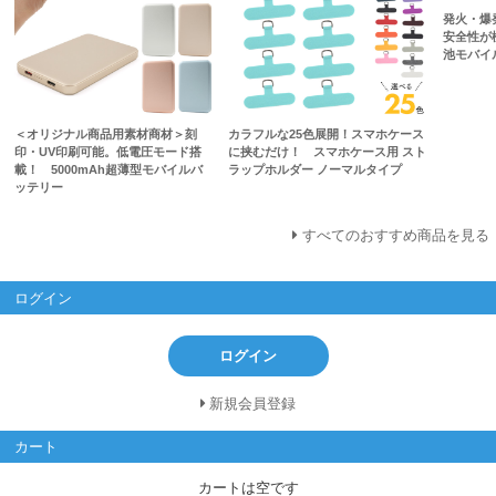
発火・爆
安全性が
池モバイル
＜オリジナル商品用素材商材＞刻
カラフルな25色展開！スマホケース
印・UV印刷可能。低電圧モード搭
に挟むだけ！ スマホケース用 スト
載！ 5000mAh超薄型モバイルバ
ラップホルダー ノーマルタイプ
ッテリー
すべてのおすすめ商品を見る
ログイン
ログイン
新規会員登録
カート
カートは空です