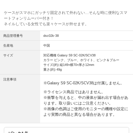
ケースがスマホにガッチリ固定されて外れない…そんな時に便利なスマ
ートフォンリムーバー付き！
ネイルしている女性でも楽々ケースが外せます。
商品管理番号
dsc02k-38
生産地
中国
サイズ
対応機種 Galaxy S9 SC-02K/SCV38
カラー ピンク、ブルー、ホワイト、ピンク＆ブルー
サイズ(約) 縦149×横70×厚さ12mm
重さ(約) 49g
注意事項
※Galaxy S9 SC-02K/SCV38は付属しません。
※ライセンス商品ではありません。
※衝撃を与えると、中の液体が漏れ出す場合があ
ります。取り扱いにはご注意ください。
※画像の色調はご使用のモニターの機種や設定に
より実際の商品と異なる場合があります。