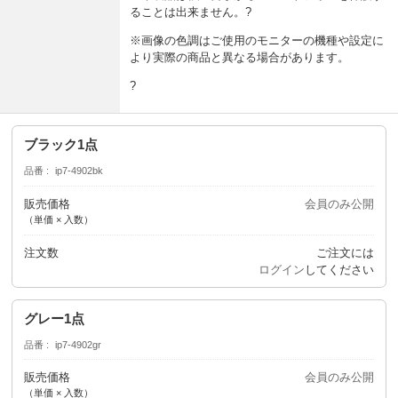
ることは出来ません。?
※画像の色調はご使用のモニターの機種や設定に
より実際の商品と異なる場合があります。
?
ブラック1点
品番
ip7-4902bk
販売価格
会員のみ公開
（単価 × 入数）
注文数
ご注文には
ログイン
してください
グレー1点
品番
ip7-4902gr
販売価格
会員のみ公開
（単価 × 入数）