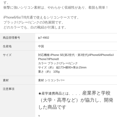
す。
衝撃に強いシリコン素材は、やわらかく収縮性があり、着脱も簡単！
iPhone6/6s/7/8共通で使えるシリコンケースです。
ブラック/グレー/ピンクの3色展開です。
どのカラーでも、白の靴紐が付属します。
商品管理番号
ip7-4902
生産地
中国
サイズ
対応機種 iPhone SE(第2世代・第3世代)/iPhone6/iPhone6s/i
Phone7/iPhone8
カラー ブラック/グレー/ピンク
サイズ（約） 縦173×横80×厚み15mm
重さ（約） 105g
素材
素材 シリコンラバー
注意事項
産業界と学校
★産学連携商品とは、、、、
（大学・高専など）が協力し、開発
した商品です
?