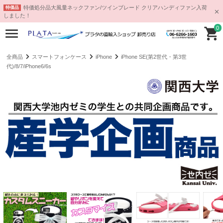
特価処分品大風量ネックファン/ツインブレード クリアハンディファン入荷
特価品
しました！
0
全商品
スマートフォンケース
iPhone
iPhone SE(第2世代・第3世
代)/8/7/iPhone6/6s