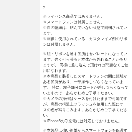
?
※ライセンス商品ではありません。
※スマートフォンは付属しません。
※白の靴紐は、結んでいない状態で同梱されてい
ます。
※画像に使用されている、カスタマイズ例のリボ
ンは付属しません。
※紐・リボンを通す箇所はセパレートになってい
ます。強く引っ張ると本体から外れることがあり
ますが、 同様に差し込んで頂ければ問題なくご使
用になれます。
※本商品と装着したスマートフォンの間に距離が
ある箇所があり、一部操作しづらくなっていま
す。 特に、端子部分にコードが差しづらくなって
いますので、あらかじめご了承ください。
※カメラの操作はケースを付けたままで可能です
が、商品の構造上フラッシュを使用した際にケー
スの色が写りこみます。あらかじめご了承くださ
い。
※iPhone8のQi充電には対応しておりません。
※本製品
は強い衝撃からスマートフォンを保護す