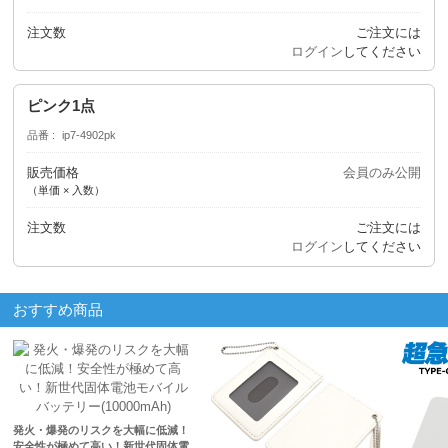
注文数
ご注文には
ログイン
してください
ピンク1点
品番
ip7-4902pk
販売価格
会員のみ公開
（単価 × 入数）
注文数
ご注文には
ログイン
してください
おすすめ商品
発火・爆発のリスクを大幅に低減！
安全性が極めて高い！新世代固体電