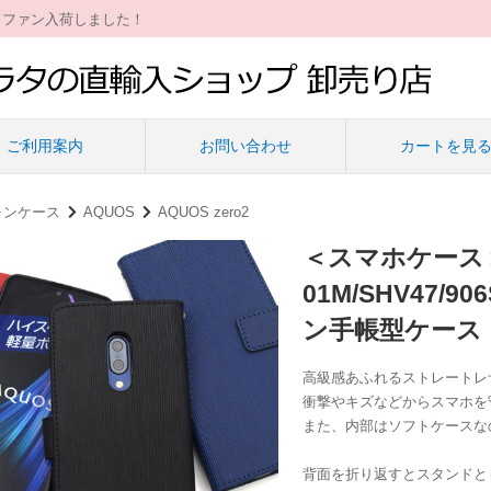
ィファン入荷しました！
ご利用案内
お問い合わせ
カートを見
ォンケース
AQUOS
AQUOS zero2
＜スマホケース＞A
01M/SHV47/
ン手帳型ケース
高級感あふれるストレートレ
衝撃やキズなどからスマホを
また、内部はソフトケースな
背面を折り返すとスタンドと