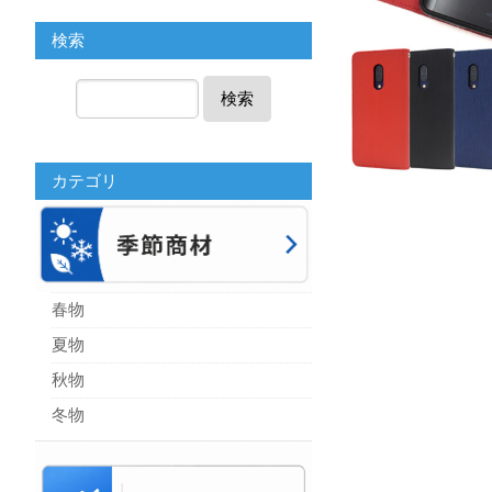
検索
検索
カテゴリ
春物
夏物
秋物
冬物