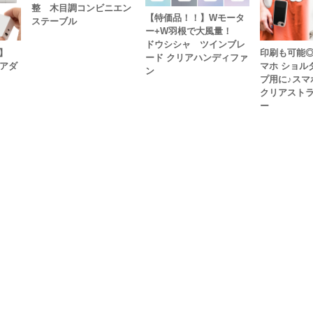
整 木目調コンビニエン
【特価品！！】Wモータ
ステーブル
ー+W羽根で大風量！
ドウシシャ ツインブレ
】
印刷も可能◎
ード クリアハンディファ
Bアダ
マホ ショル
ン
プ用に♪スマ
クリアスト
ー