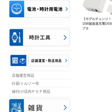
【モデルチェンジ！
15W超急速充電US
プタ
店舗運営用品
什器/トルソー等
値付け/店内ＰＯＰ用品