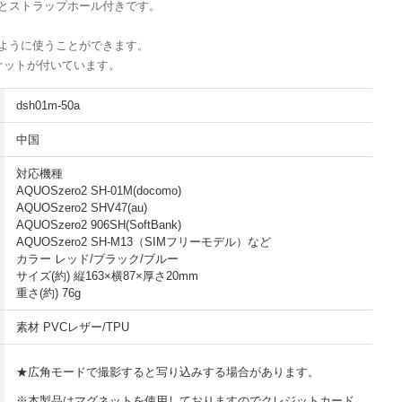
とストラップホール付きです。
のように使うことができます。
ケットが付いています。
dsh01m-50a
中国
対応機種
AQUOSzero2 SH-01M(docomo)
AQUOSzero2 SHV47(au)
AQUOSzero2 906SH(SoftBank)
AQUOSzero2 SH-M13（SIMフリーモデル）など
カラー レッド/ブラック/ブルー
サイズ(約) 縦163×横87×厚さ20mm
重さ(約) 76g
素材 PVCレザー/TPU
★広角モードで撮影すると写り込みする場合があります。
※本製品はマグネットを使用しておりますのでクレジットカード