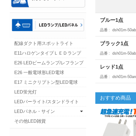
ブルー1点
品番
dsh01m-50ab
ブラック1点
配線ダクト用スポットライト
E11ハロゲンタイプＬＥＤランプ
品番
dsh01m-50a
E26 LEDビームランプ/レフランプ
レッド1点
E26 一般電球形LED電球
品番
dsh01m-50ar
E17 ミニクリプトン型LED電球
LED蛍光灯
おすすめ商品
LEDバーライト/スタンドライト
LEDパネル・サイン
その他LED雑貨