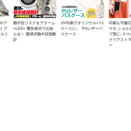
やア
熱中症リスクをアラーム
UV印刷でオリジナルパス
印刷も可能◎
ミブ
+LED+ 警告表示でお知
ケースに♪ PUレザーパ
マホ ショル
アルミ
らせ！ 黒球式熱中症指数
スケース
プ用に♪スマ
計
クリアスト
ー