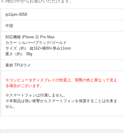
ルド3色の中からお選びいただけます。
ip11pm-3058
中国
対応機種 iPhone 11 Pro Max
カラー シルバー/ブラック/ゴールド
サイズ（約） 縦162×横80×厚み11mm
重さ（約） 38g
素材 TPU/ラメ
※コンピュータディスプレイの性質上、実際の色と異なって見え
る場合がございます。
※スマートフォンは付属しません。
※本製品は強い衝撃からスマートフォンを保護することは出来ま
せん。