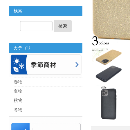
検索
検索
カテゴリ
春物
夏物
秋物
冬物