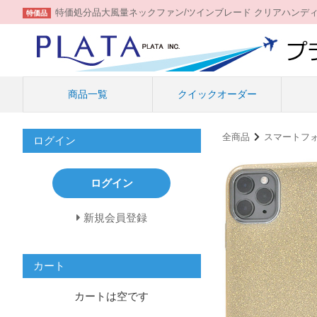
特価処分品大風量ネックファン/ツインブレード クリアハンデ
特価品
商品一覧
クイックオーダー
全商品
スマートフ
ログイン
ログイン
新規会員登録
カート
カートは空です