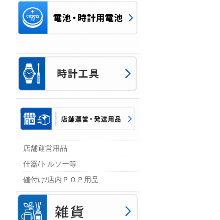
店舗運営用品
什器/トルソー等
値付け/店内ＰＯＰ用品