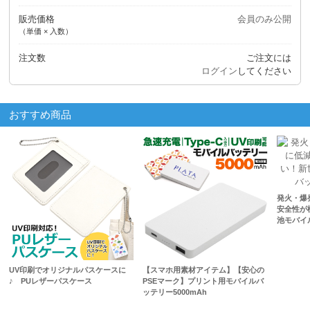
販売価格
会員のみ公開
（単価 × 入数）
注文数
ご注文には
ログイン
してください
おすすめ商品
発火・爆
安全性が
池モバイル
UV印刷でオリジナルパスケースに
【スマホ用素材アイテム】【安心の
♪ PUレザーパスケース
PSEマーク】プリント用モバイルバ
ッテリー5000mAh