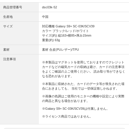
商品管理番号
dsc03k-52
生産地
中国
サイズ
対応機種 Galaxy S9+ SC-03K/SCV39
カラー ブラック/レッド/ホワイト
サイズ(約) 縦163×横85×厚み15mm
重量(約) 63g
素材
素材 合皮(PUレザー)/TPU
注意事項
※本製品はマグネットを使用しておりますのでクレジット
カードなどの磁気カードの収納は避け、カードの注意事項
をよくご確認の上ご使用ください。 読み取り等ができなく
なる恐れがあります。
※本製品に収納された、カードのデータ等が喪失された場
合におきましても、 当社では一切保証致しかねます。
※画像の色調はご使用のモニターの機種や設定により実際
の商品と異なる場合があります。
※Galaxy S9+ SC-03K/SCV39は付属しません。
※ライセンス商品ではありません。