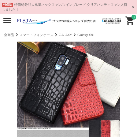
特価処分品大風量ネックファン/ツインブレード クリアハンディファン入荷
特価品
しました！
0
全商品
スマートフォンケース
GALAXY
Galaxy S9+