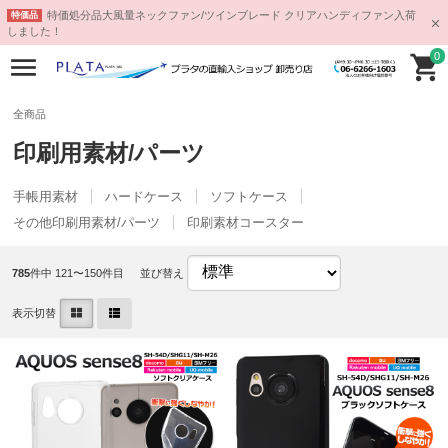
特価処分品大風量ネックファン/ツインブレード クリアハンディファン入荷
特価品
しました！
0
全商品
印刷用素材/パーツ
手帳用素材
ハードケース
ソフトケース
その他印刷用素材/パーツ
印刷素材コースター
785
件中 121〜150件目
並び替え
表示切替