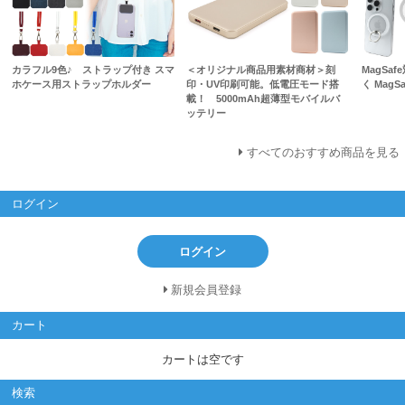
カラフル9色♪ ストラップ付き スマ
＜オリジナル商品用素材商材＞刻
MagSa
ホケース用ストラップホルダー
印・UV印刷可能。低電圧モード搭
く Mag
載！ 5000mAh超薄型モバイルバ
ッテリー
すべてのおすすめ商品を見る
ログイン
ログイン
新規会員登録
カート
カートは空です
検索