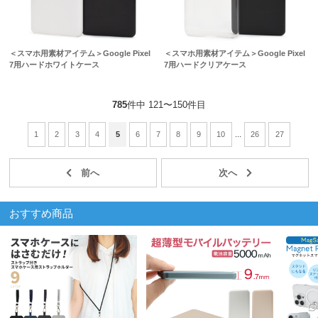
＜スマホ用素材アイテム＞Google Pixel
＜スマホ用素材アイテム＞Google Pixel
7用ハードホワイトケース
7用ハードクリアケース
785
件中 121〜150件目
1
2
3
4
5
6
7
8
9
10
...
26
27
おすすめ商品