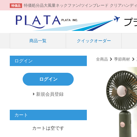
特価処分品大風量ネックファン/ツインブレード クリアハンデ
特価品
商品一覧
クイックオーダー
全商品
季節商材
ログイン
ログイン
新規会員登録
カート
カートは空です