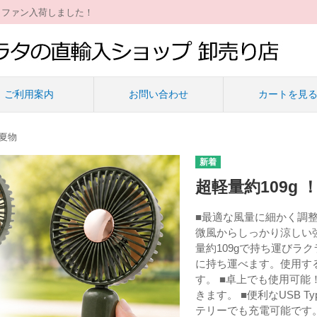
ィファン入荷しました！
ご利用案内
お問い合わせ
カートを見
夏物
超軽量約109g
■最適な風量に細かく調整
微風からしっかり涼しい
量約109gで持ち運びラ
に持ち運べます。使用す
す。 ■卓上でも使用可
きます。 ■便利なUSB T
テリーでも充電可能です。