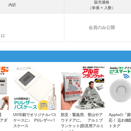
販売価格
内訳
（単価 × 入数）
会員のみ公開
+12
】
UV印刷でオリジナルパス
防災・緊急用、登山やア
Appleの「
Bアダ
ケースに♪ PUレザーパ
ウドドアに。 アルミブ
応！ 忘れ物
スケース
ランケット(防災用アルミ
トタグ