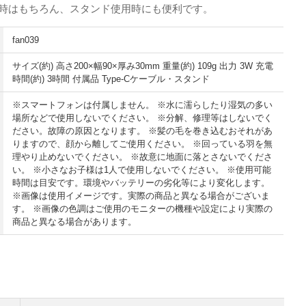
う時はもちろん、スタンド使用時にも便利です。
fan039
サイズ(約) 高さ200×幅90×厚み30mm 重量(約) 109g 出力 3W 充電
時間(約) 3時間 付属品 Type-Cケーブル・スタンド
※スマートフォンは付属しません。 ※水に濡らしたり湿気の多い
場所などで使用しないでください。 ※分解、修理等はしないでく
ださい。故障の原因となります。 ※髪の毛を巻き込むおそれがあ
りますので、顔から離してご使用ください。 ※回っている羽を無
理やり止めないでください。 ※故意に地面に落とさないでくださ
い。 ※小さなお子様は1人で使用しないでください。 ※使用可能
時間は目安です。環境やバッテリーの劣化等により変化します。
※画像は使用イメージです。実際の商品と異なる場合がございま
す。 ※画像の色調はご使用のモニターの機種や設定により実際の
商品と異なる場合があります。