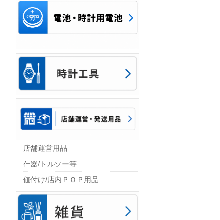
店舗運営用品
什器/トルソー等
値付け/店内ＰＯＰ用品