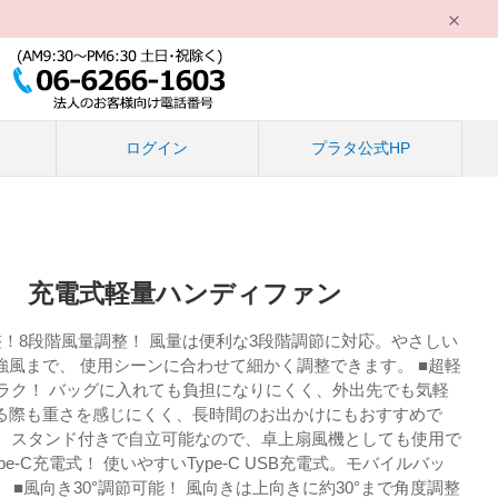
る
ログイン
プラタ公式HP
 ！ 充電式軽量ハンディファン
！8段階風量調整！ 風量は便利な3段階調節に対応。やさしい
強風まで、 使用シーンに合わせて細かく調整できます。 ■超軽
クラク！ バッグに入れても負担になりにくく、外出先でも気軽
る際も重さを感じにくく、長時間のお出かけにもおすすめで
能！ スタンド付きで自立可能なので、卓上扇風機としても使用で
ype-C充電式！ 使いやすいType-C USB充電式。モバイルバッ
 ■風向き30°調節可能！ 風向きは上向きに約30°まで角度調整