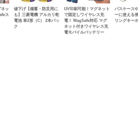
グネッ
値下げ【備蓄・防災用に
UV印刷可能！マグネット
パスケース
feス
も】三菱電機 アルカリ乾
で固定しワイヤレス充
ーに使える
電池 単2形（C） 2本パッ
電！ MagSafe対応 マグ
リングキー
ク
ネット付きワイヤレス充
電モバイルバッテリー