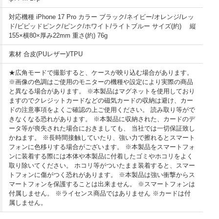
対応機種 iPhone 17 Pro カラー ブラック/ネイビー/オレンジ/レッ
ド/ビビッドピンク/ピンク/ホワイト/ライトブルー サイズ(約) 縦
155×横80×厚み22mm 重さ(約) 76g
素材 合皮(PUレザー)/TPU
★広角モードで撮影すると、ケースが映り込む場合があります。
※画像の色調はご使用のモニターの機種や設定により実際の商品
と異なる場合があります。 ※本製品はマグネットを使用しており
ますのでクレジットカードなどの磁気カードの収納は避け、カー
ドの注意事項をよくご確認の上ご使用ください。 読み取り等がで
きなくなる恐れがあります。 ※本製品に収納された、カードのデ
ータ等が喪失された場合におきましても、 当社では一切保証致し
かねます。 ※長時間接触していたり、強い力で擦れるとスマート
フォンに色移りする場合がございます。 ※本製品をスマートフォ
ンに装着する際には本体や本製品に付着したゴミやホコリをよく
取り除いてください。 ホコリ等がついたまま装着すると、スマー
トフォンに傷がつく恐れがあります。 ※本製品は強い衝撃からス
マートフォンを保護することは出来ません。 ※スマートフォンは
付属しません。 ※ライセンス商品ではありません ※カードは付
属しません。