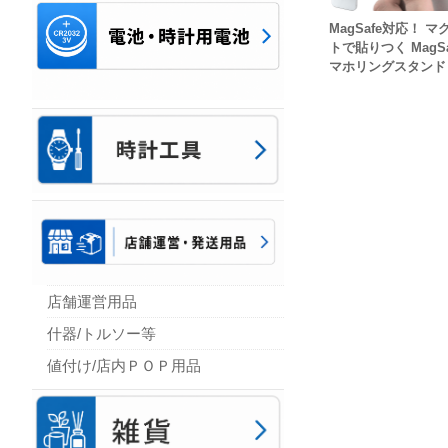
MagSafe対応！ マ
トで貼りつく MagSa
マホリングスタンド
店舗運営用品
什器/トルソー等
値付け/店内ＰＯＰ用品