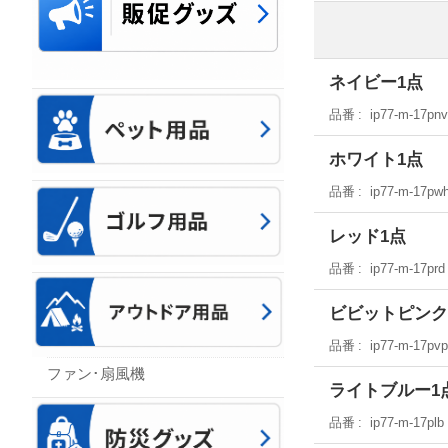
ネイビー1点
品番
ip77-m-17pn
ホワイト1点
品番
ip77-m-17pw
レッド1点
品番
ip77-m-17prd
ビビットピンク
品番
ip77-m-17pv
ファン･扇風機
ライトブルー1
品番
ip77-m-17plb