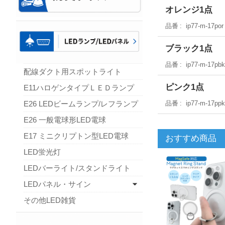
オレンジ1点
品番
ip77-m-17por
ブラック1点
品番
ip77-m-17pb
配線ダクト用スポットライト
ピンク1点
E11ハロゲンタイプＬＥＤランプ
E26 LEDビームランプ/レフランプ
品番
ip77-m-17pp
E26 一般電球形LED電球
E17 ミニクリプトン型LED電球
おすすめ商品
LED蛍光灯
LEDバーライト/スタンドライト
LEDパネル・サイン
その他LED雑貨