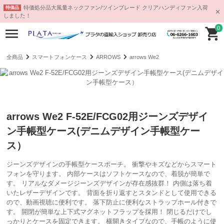
特価処分品大風量ネックファン/ツインブレード クリアハンディファン入荷
特価品
しました！
0
全商品
スマートフォンケース
ARROWS
arrows We2
arrows We2 F-52E/FCG02用ジーンズデザイ
ン手帳型ケース(デニムデザイン手帳型ケー
ス）
ジーンズデザインの手帳型ケースポーチ。 衝撃やキズなどからスマート
フォンを守ります。 内部ケースはソフトケースなので、着脱が簡単で
す。 リアルなダメージジーンズデザインが存在感抜群！ 内側は落ち着
いたレザーデザインです。 背面を折り返すとスタンドとして使用できる
ので、動画視聴に便利です。 落下防止に便利なストラップホール付きで
す。 開閉が簡単な上下式マグネットフラップを採用！ 閉じるだけでし
っかりとケースを固定できます。 横開きタイプなので、手帳のように使