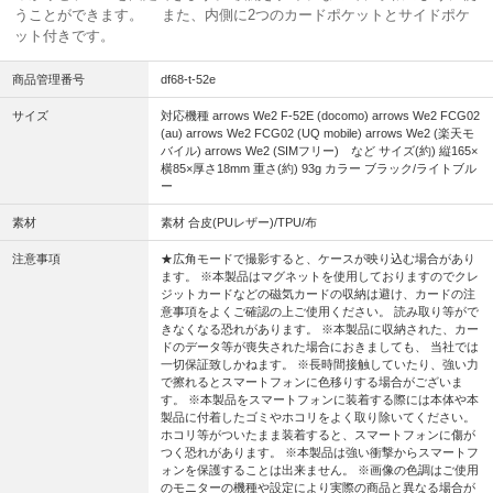
うことができます。 また、内側に2つのカードポケットとサイドポケ
ット付きです。
商品管理番号
df68-t-52e
サイズ
対応機種 arrows We2 F-52E (docomo) arrows We2 FCG02
(au) arrows We2 FCG02 (UQ mobile) arrows We2 (楽天モ
バイル) arrows We2 (SIMフリー) など サイズ(約) 縦165×
横85×厚さ18mm 重さ(約) 93g カラー ブラック/ライトブル
ー
素材
素材 合皮(PUレザー)/TPU/布
注意事項
★広角モードで撮影すると、ケースが映り込む場合があり
ます。 ※本製品はマグネットを使用しておりますのでクレ
ジットカードなどの磁気カードの収納は避け、カードの注
意事項をよくご確認の上ご使用ください。 読み取り等がで
きなくなる恐れがあります。 ※本製品に収納された、カー
ドのデータ等が喪失された場合におきましても、 当社では
一切保証致しかねます。 ※長時間接触していたり、強い力
で擦れるとスマートフォンに色移りする場合がございま
す。 ※本製品をスマートフォンに装着する際には本体や本
製品に付着したゴミやホコリをよく取り除いてください。
ホコリ等がついたまま装着すると、スマートフォンに傷が
つく恐れがあります。 ※本製品は強い衝撃からスマートフ
ォンを保護することは出来ません。 ※画像の色調はご使用
のモニターの機種や設定により実際の商品と異なる場合が