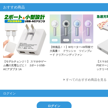
おすすめ商品
【特価品！！】Wモーター+W羽根で
大風量！ ドウシシャ ツインブレ
ード クリアハンディファン
【モデルチェンジ！】 スマホやゲー
【スマホ
ム機の充電などに！ 2ポートUSB-
PSEマ
ACアダプタ 1A
ッテリー5
すべてのおすすめ商品を見る
ログイン
ログイン