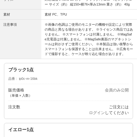
ー サイズ（約） 縦150×横76×厚み13mm 重さ（約） 40g
素材
素材 PC、TPU
注意事項
※画像の色調はご使用のモニターの機種や設定により実際
の商品と異なる場合があります。 ※ライセンス商品ではあ
りません。 ※スマートフォンは付属しません。 ※MagSaf
e充電器は付属しません。 ※MagSafe裏面のマグネットシ
ールは剥がさずご使用ください。 ※本製品は強い衝撃から
スマートフォンを保護することは出来ません。 ※広角モー
ドで撮影すると、ケースが映り込む場合があります。
ブラック1点
品番
ip0c-m-16bk
販売価格
会員のみ公開
（単価 × 入数）
注文数
ご注文には
ログイン
してください
イエロー1点