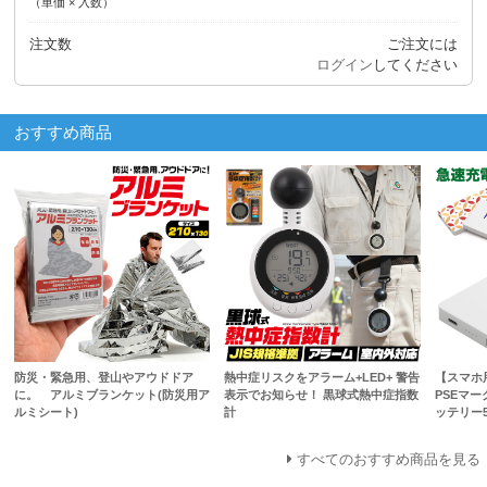
（単価 × 入数）
注文数
ご注文には
ログイン
してください
おすすめ商品
防災・緊急用、登山やアウドドア
熱中症リスクをアラーム+LED+ 警告
【スマホ
に。 アルミブランケット(防災用ア
表示でお知らせ！ 黒球式熱中症指数
PSEマ
ルミシート)
計
ッテリー5
すべてのおすすめ商品を見る