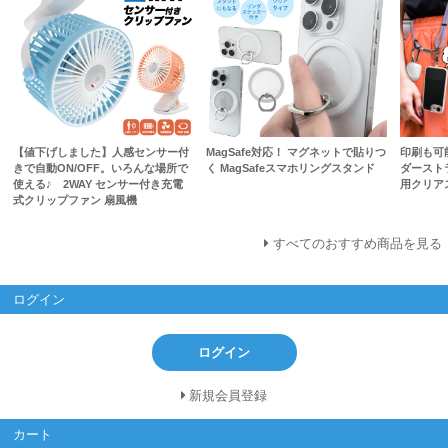
【値下げしました】人感センサー付
MagSafe対応！ マグネットで貼りつ
印刷も可
きで自動ON/OFF。いろんな場所で
く MagSafeスマホリングスタンド
ダースト
使える♪ 2WAY センサー付き充電
用クリア
式クリップファン 扇風機
すべてのおすすめ商品を見る
ログイン
ログイン
新規会員登録
カート