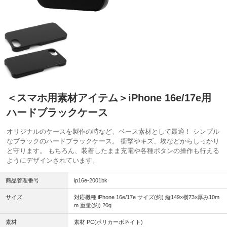
＜スマホ用素材アイテム＞iPhone 16e/17e用
ハードブラックケース
オリジナルのケースを製作の時など、ベース素材として最適！ シンプル
なブラックのハードブラックケース。 衝撃やキズ、埃などからしっかり
と守ります。 もちろん、装着したまま充電や各種ボタンの操作も行える
ようにデザインされています。
商品管理番号
ip16e-2001bk
サイズ
対応機種 iPhone 16e/17e サイズ(約) 縦149×横73×厚み10m
m 重量(約) 20g
素材
素材 PC(ポリカーボネイト)