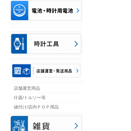
店舗運営用品
什器/トルソー等
値付け/店内ＰＯＰ用品