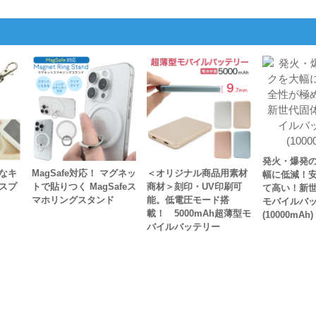
発火・爆発
なキ
MagSafe対応！ マグネッ
＜オリジナル商品用素材
幅に低減！
スプ
トで貼りつく MagSafeス
商材＞刻印・UV印刷可
て高い！新
マホリングスタンド
能。低電圧モード搭
モバイルバ
載！ 5000mAh超薄型モ
(10000mAh)
バイルバッテリー