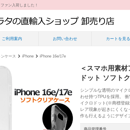
ィファン入荷しました！
ご利用案内
お問い合わせ
カートを見
ォンケース
iPhone
iPhone 16e/17e
＜スマホ用素材アイ
ドット ソフト
シンプルな透明のマイク
わせ持つTPUを採用。 
イクロドット(※商標登録
レア現象が起きにくくな
作も行えるようにデザイ
商品管理番号