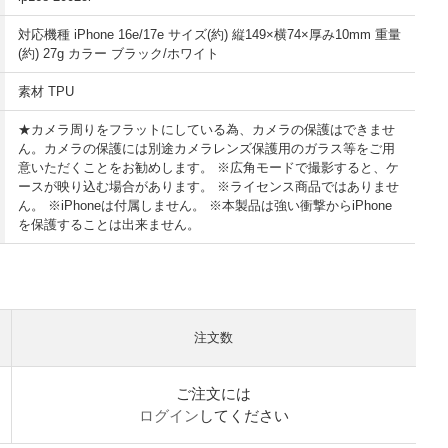
対応機種 iPhone 16e/17e サイズ(約) 縦149×横74×厚み10mm 重量
(約) 27g カラー ブラック/ホワイト
素材 TPU
★カメラ周りをフラットにしている為、カメラの保護はできませ
ん。カメラの保護には別途カメラレンズ保護用のガラス等をご用
意いただくことをお勧めします。 ※広角モードで撮影すると、ケ
ースが映り込む場合があります。 ※ライセンス商品ではありませ
ん。 ※iPhoneは付属しません。 ※本製品は強い衝撃からiPhone
を保護することは出来ません。
注文数
ご注文には
ログイン
してください