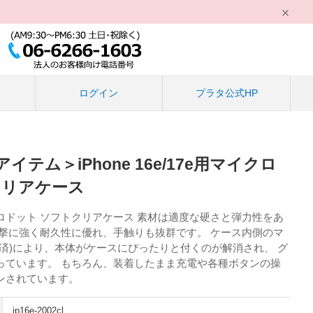
る
ログイン
プラタ公式HP
テム＞iPhone 16e/17e用マイクロ
クリアケース
ロドット ソフトクリアケース 素材は適度な硬さと弾力性をあ
衝撃に強く耐久性に優れ、手触りも抜群です。 ケース内側のマ
済)により、本体がケースにぴったりと付くのが解消され、 グ
っています。 もちろん、装着したまま充電や各種ボタンの操
ンされています。
ip16e-2002cl