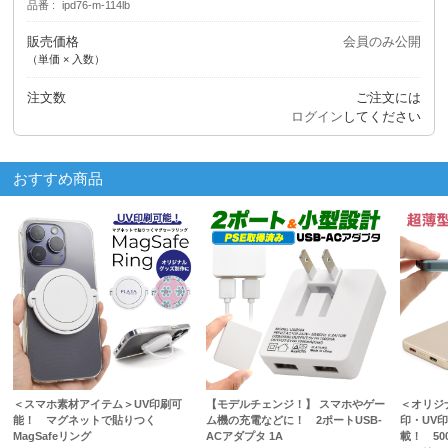
品番
ipd76-m-114lb
販売価格
会員のみ公開
（単価 × 入数）
注文数
ご注文には
ログイン
してください
おすすめ商品
＜スマホ素材アイテム＞UV印刷可
【モデルチェンジ！】 スマホやゲー
＜オリジ
能！ マグネットで貼りつく
ム機の充電などに！ 2ポートUSB-
印・UV
MagSafeリング
ACアダプタ 1A
載！ 50