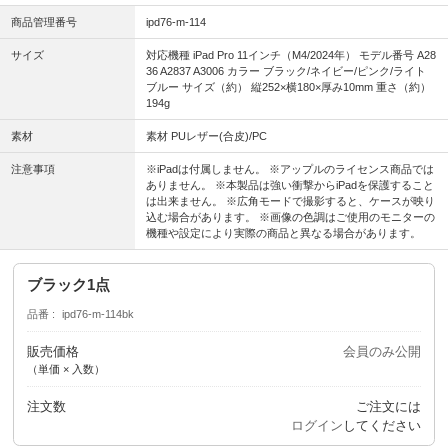
商品管理番号
ipd76-m-114
サイズ
対応機種 iPad Pro 11インチ（M4/2024年） モデル番号 A28
36 A2837 A3006 カラー ブラック/ネイビー/ピンク/ライト
ブルー サイズ（約） 縦252×横180×厚み10mm 重さ（約）
194g
素材
素材 PUレザー(合皮)/PC
注意事項
※iPadは付属しません。 ※アップルのライセンス商品では
ありません。 ※本製品は強い衝撃からiPadを保護すること
は出来ません。 ※広角モードで撮影すると、ケースが映り
込む場合があります。 ※画像の色調はご使用のモニターの
機種や設定により実際の商品と異なる場合があります。
ブラック1点
品番
ipd76-m-114bk
販売価格
会員のみ公開
（単価 × 入数）
注文数
ご注文には
ログイン
してください