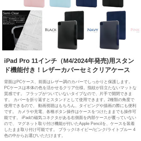
iPad Pro 11インチ（M4/2024年発売)用スタン
ド機能付き！レザーカバーセミクリアケース
背面はPCケース、前面はレザー調のカバーでしっかりと保護します。
PCケースは本体の色を活かせるクリア仕様。指紋が目立たないマットな
質感です。 フラップがついていないタイプなので、片手で開閉できま
す。 カバーを折り返すとスタンドとして使用できます。2種類の角度で
使用できるので、 動画視聴はもちろん、タイピングや描画の際にも便利
です。 カメラや充電、各種ボタン操作はケースをつけたままでも操作可
能です。 iPadの磁気コネクタがある右側面を内部ケースが覆っていない
ので、 マグネット取り付け機能が付いたApple Pencilを、ケースを装着
したまま取り付け可能です。 ブラック/ネイビー/ピンク/ライトブルー 4
色の中からお選びいただけます。