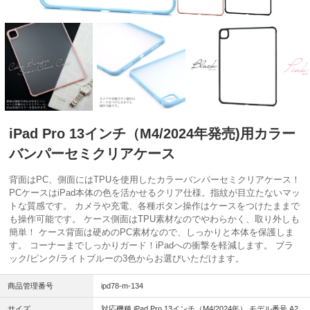
iPad Pro 13インチ（M4/2024年発売)用カラー
バンパーセミクリアケース
背面はPC、側面にはTPUを使用したカラーバンパーセミクリアケース！
PCケースはiPad本体の色を活かせるクリア仕様。指紋が目立たないマッ
トな質感です。 カメラや充電、各種ボタン操作はケースをつけたままで
も操作可能です。 ケース側面はTPU素材なのでやわらかく、取り外しも
簡単！ ケース背面は硬めのPC素材なので、しっかりと本体を保護しま
す。 コーナーまでしっかりガード！iPadへの衝撃を軽減します。 ブラ
ック/ピンク/ライトブルーの3色からお選びいただけます。
商品管理番号
ipd78-m-134
サイズ
対応機種 iPad Pro 13インチ（M4/2024年） モデル番号 A2