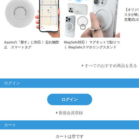
【オリジ
スタが映
充電式L
Appleの「探す」に対応！ 忘れ物防
MagSafe対応！ マグネットで貼りつ
止 スマートタグ
く MagSafeスマホリングスタンド
すべてのおすすめ商品を見る
ログイン
ログイン
新規会員登録
カート
カートは空です