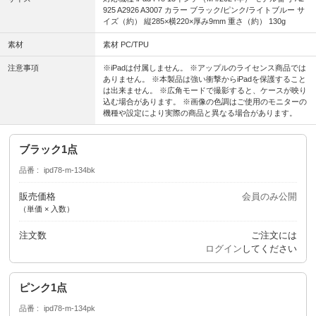
925 A2926 A3007 カラー ブラック/ピンク/ライトブルー サ
イズ（約） 縦285×横220×厚み9mm 重さ（約） 130g
素材
素材 PC/TPU
注意事項
※iPadは付属しません。 ※アップルのライセンス商品では
ありません。 ※本製品は強い衝撃からiPadを保護すること
は出来ません。 ※広角モードで撮影すると、ケースが映り
込む場合があります。 ※画像の色調はご使用のモニターの
機種や設定により実際の商品と異なる場合があります。
ブラック1点
品番
ipd78-m-134bk
販売価格
会員のみ公開
（単価 × 入数）
注文数
ご注文には
ログイン
してください
ピンク1点
品番
ipd78-m-134pk