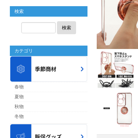
検索
検索
カテゴリ
春物
夏物
秋物
冬物