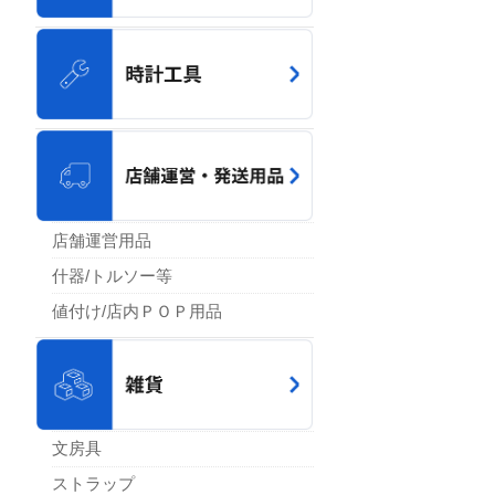
店舗運営用品
什器/トルソー等
値付け/店内ＰＯＰ用品
文房具
ストラップ