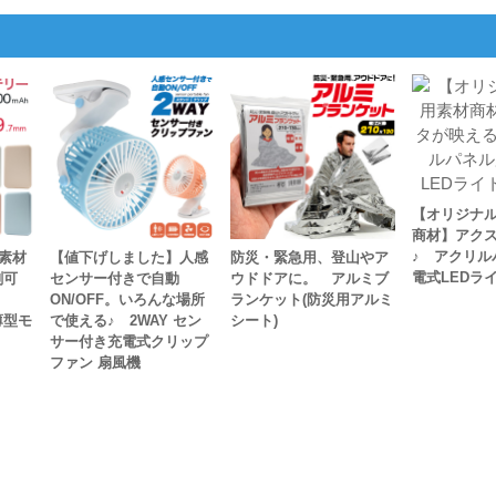
【オリジナ
商材】アク
♪ アクリル
素材
【値下げしました】人感
防災・緊急用、登山やア
電式LEDラ
刷可
センサー付きで自動
ウドドアに。 アルミブ
ON/OFF。いろんな場所
ランケット(防災用アルミ
薄型モ
で使える♪ 2WAY セン
シート)
サー付き充電式クリップ
ファン 扇風機