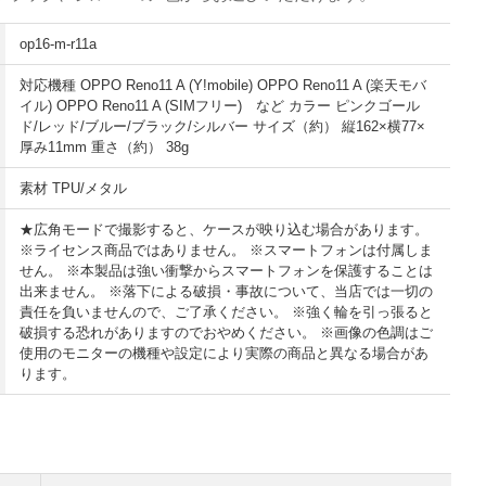
op16-m-r11a
対応機種 OPPO Reno11 A (Y!mobile) OPPO Reno11 A (楽天モバ
イル) OPPO Reno11 A (SIMフリー) など カラー ピンクゴール
ド/レッド/ブルー/ブラック/シルバー サイズ（約） 縦162×横77×
厚み11mm 重さ（約） 38g
素材 TPU/メタル
★広角モードで撮影すると、ケースが映り込む場合があります。
※ライセンス商品ではありません。 ※スマートフォンは付属しま
せん。 ※本製品は強い衝撃からスマートフォンを保護することは
出来ません。 ※落下による破損・事故について、当店では一切の
責任を負いませんので、ご了承ください。 ※強く輪を引っ張ると
破損する恐れがありますのでおやめください。 ※画像の色調はご
使用のモニターの機種や設定により実際の商品と異なる場合があ
ります。