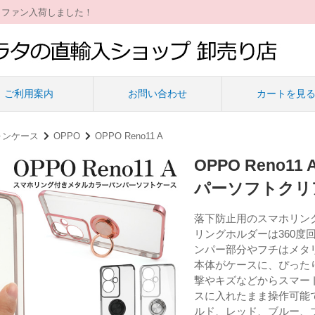
ィファン入荷しました！
ご利用案内
お問い合わせ
カートを見
ォンケース
OPPO
OPPO Reno11 A
OPPO Ren
パーソフトクリ
落下防止用のスマホリン
リングホルダーは360度
ンパー部分やフチはメタ
本体がケースに、ぴった
撃やキズなどからスマー
スに入れたまま操作可能
ルド、レッド、ブルー、