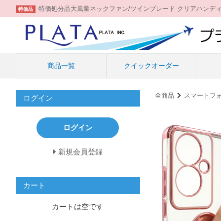
特価処分品大風量ネックファン/ツインブレード クリアハンデ
特価品
商品一覧
クイックオーダー
全商品
スマートフ
ログイン
ログイン
新規会員登録
カート
カートは空です