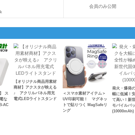
会員のみ公開
bk
【オリジナル商品用素材
商材】アクスタが映える
発火・爆発
♪ アクリルパネル用充
】 ス
＜スマホ素材アイテム＞
幅に低減！
電式LEDライトスタンド
電な
UV印刷可能！ マグネッ
て高い！新
-AC
トで貼りつく MagSafeリ
モバイルバ
ング
(10000mAh)