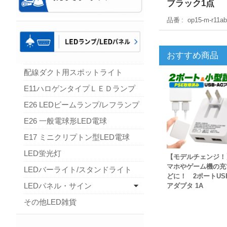
ブラック1点
品番
op15-m-r11a
おすすめ商品
配線ダクト用スポットライト
E11ハロゲンタイプＬＥＤランプ
E26 LEDビームランプ/レフランプ
E26 一般電球形LED電球
E17 ミニクリプトン型LED電球
LED蛍光灯
【モデルチェンジ！
マホやゲーム機の充
LEDバーライト/スタンドライト
どに！ 2ポートUSB
LEDパネル・サイン
アダプタ 1A
その他LED雑貨