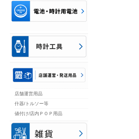
店舗運営用品
什器/トルソー等
値付け/店内ＰＯＰ用品