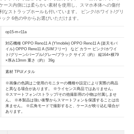
 ケース内側には柔らかい素材を使用し、スマホ本体への傷付
利なストラップホールも付いています。 ピンク/ホワイト/グリ
ブラック 6色の中からお選びいただけます。
op15-m-r11a
対応機種 OPPO Reno11 A (Y!mobile) OPPO Reno11 A (楽天モバ
イル) OPPO Reno11 A (SIMフリー) など カラー ピンク/ホワイ
ト/グリーン/パープル/グレー/ブラック サイズ（約） 縦164×横79
×厚み13mm 重さ（約） 39g
素材 TPU/メタル
※画像の色調はご使用のモニターの機種や設定により実際の商品
と異なる場合があります。 ※ライセンス商品ではありません。
※スマートフォン/ストラップ/その他撮影用の小物は付属しませ
ん。 ※本製品は強い衝撃からスマートフォンを保護することは出
来ません。 ※広角モードで撮影すると、ケースが映り込む場合が
あります。