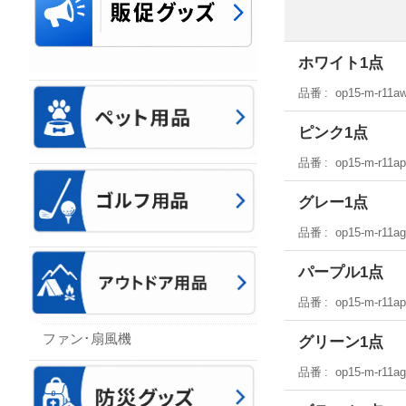
ホワイト1点
品番
op15-m-r11a
ピンク1点
品番
op15-m-r11a
グレー1点
品番
op15-m-r11ag
パープル1点
品番
op15-m-r11a
ファン･扇風機
グリーン1点
品番
op15-m-r11a