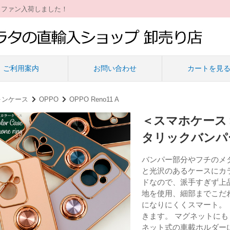
ィファン入荷しました！
ご利用案内
お問い合わせ
カートを見
ォンケース
OPPO
OPPO Reno11 A
＜スマホケース＞
タリックバンパ
バンパー部分やフチのメ
と光沢のあるケースにカ
ドなので、派手すぎず上
地を使用、細部までこだ
になりにくくスマート。 
きます。 マグネットに
ネット式の車載ホルダー