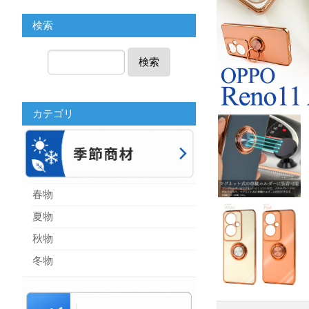
検索
検索
カテゴリ
春物
夏物
秋物
冬物