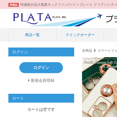
特価処分品大風量ネックファン/ツインブレード クリアハンデ
特価品
商品一覧
クイックオーダー
全商品
スマートフ
ログイン
ログイン
新規会員登録
カート
カートは空です