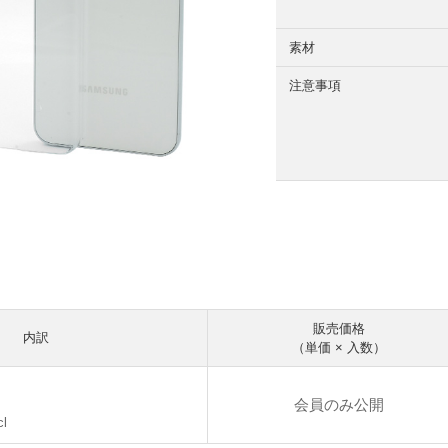
素材
注意事項
販売価格
内訳
（単価 × 入数）
会員のみ公開
cl