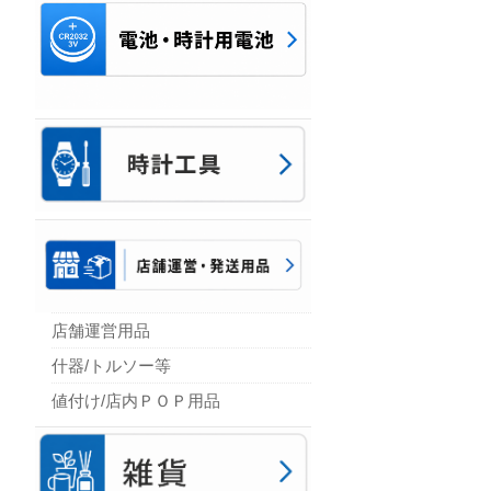
店舗運営用品
什器/トルソー等
値付け/店内ＰＯＰ用品