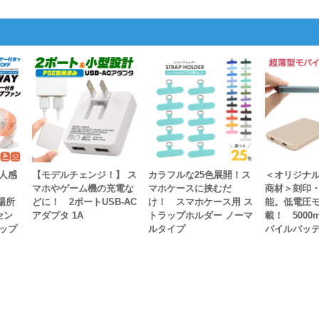
人感
【モデルチェンジ！】 ス
カラフルな25色展開！ス
＜オリジナ
マホやゲーム機の充電な
マホケースに挟むだ
商材＞刻印・
場所
どに！ 2ポートUSB-AC
け！ スマホケース用 ス
能。低電圧
セン
アダプタ 1A
トラップホルダー ノーマ
載！ 5000
ップ
ルタイプ
バイルバッ