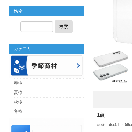
検索
検索
カテゴリ
春物
夏物
秋物
冬物
1点
品番
dsc01-m-59d