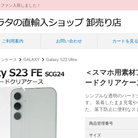
ィファン入荷しました！
ご利用案内
お問い合わせ
カートを見
ォンケース
GALAXY
Galaxy S23 Ultra
＜スマホ用素材アイ
ードクリアケー
シンプルな透明のハード
す。 装着したまま充電
た、落下防止に便利なス
商品管理番号
サイズ