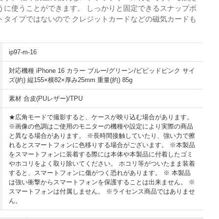
うに使うことができます。 しっかりと固定できるスナップボ
トタイプではないので クレジットカードなどの磁気カードも
ip97-m-16
対応機種 iPhone 16 カラー ブルー/グリーン/ビビッドピンク サイ
ズ(約) 縦155×横82×厚み25mm 重量(約) 85g
素材 合皮(PUレザー)/TPU
★広角モードで撮影すると、ケースが映り込む場合があります。
※画像の色調はご使用のモニターの機種や設定により実際の商品
と異なる場合があります。 ※長時間接触していたり、強い力で擦
れるとスマートフォンに色移りする場合がございます。 ※本製品
をスマートフォンに装着する際には本体や本製品に付着したゴミ
やホコリをよく取り除いてください。 ホコリ等がついたまま装着
すると、スマートフォンに傷がつく恐れがあります。 ※ 本製品
は強い衝撃からスマートフォンを保護することは出来ません。 ※
スマートフォンは付属しません。 ※ライセンス商品ではありませ
ん。