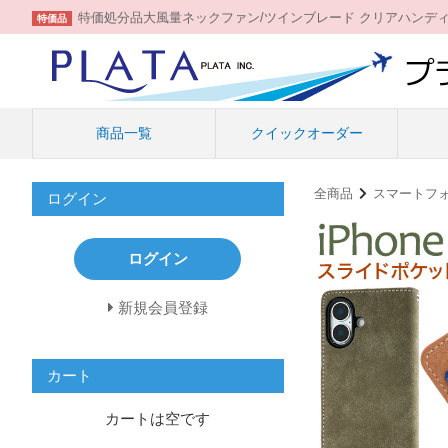
特価処分品大風量ネックファン/ツインブレード クリアハンデ
特価品
商品一覧
クイックオーダー
全商品
スマートフ
ログイン
ログイン
新規会員登録
カート
カートは空です