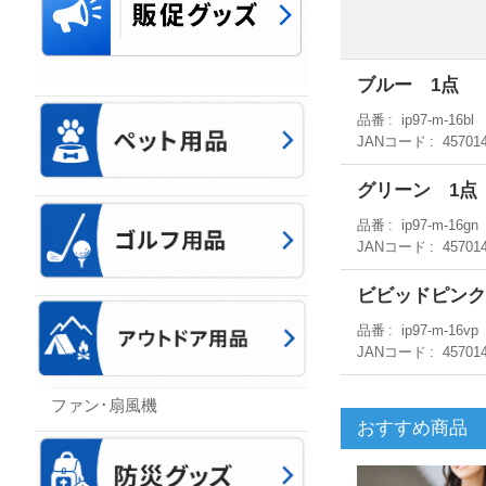
ブルー 1点
品番
ip97-m-16bl
JANコード
45701
グリーン 1点
品番
ip97-m-16gn
JANコード
45701
ビビッドピンク
品番
ip97-m-16vp
JANコード
45701
ファン･扇風機
おすすめ商品