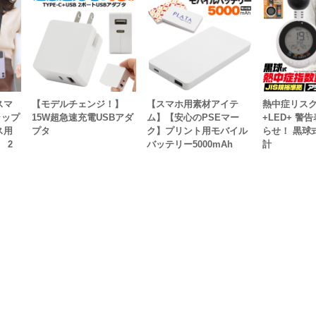
スマ
【モデルチェンジ！】
【スマホ用素材アイテ
熱中症リス
ラップ
15W超急速充電USBアダ
ム】【安心のPSEマー
+LED+ 警
ス用
プタ
ク】プリント用モバイル
らせ！ 黒球
 2
バッテリー5000mAh
計