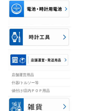
店舗運営用品
什器/トルソー等
値付け/店内ＰＯＰ用品