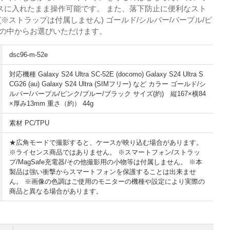
スに入れたまま操作可能です。 また、落下防止に便利なスト
(※ストラップは付属しません) ゴールド/シルバー/パープル/ピ
6色の中からお選びいただけます。
dsc96-m-52e
対応機種 Galaxy S24 Ultra SC-52E (docomo) Galaxy S24 Ultra S
CG26 (au) Galaxy S24 Ultra (SIMフリー) など カラー ゴールド/シ
ルバー/パープル/ピンク/ブルー/ブラック サイズ(約) 縦167×横84
×厚み13mm 重さ（約） 44g
素材 PC/TPU
★広角モードで撮影すると、ケースが映り込む場合があります。
※ライセンス商品ではありません。 ※スマートフォン/ストラッ
プ/MagSafe充電器/その他撮影用の小物等は付属しません。 ※本
製品は強い衝撃からスマートフォンを保護することは出来ませ
ん。 ※画像の色調はご使用のモニターの機種や設定により実際の
商品と異なる場合があります。