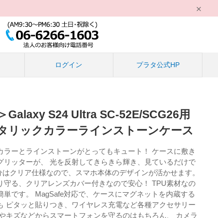
る
ログイン
プラタ公式HP
axy S24 Ultra SC-52E/SCG26用
応メタリックカラーラインストーンケース
カラーとラインストーンがとってもキュート！ ケースに敷き
グリッターが、 光を反射してきらきら輝き、見ているだけで
部分はクリア仕様なので、スマホ本体のデザインが活かせます。
り守る、クリアレンズカバー付きなので安心！ TPU素材なの
単です。 MagSafe対応で、ケースにマグネットを内蔵する
も ピタッと貼りつき、ワイヤレス充電など各種アクセサリー
撃やキズなどからスマートフォンを守るのはもちろん、 カメラ