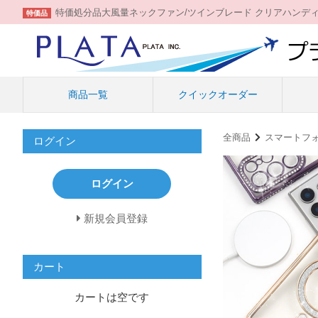
特価処分品大風量ネックファン/ツインブレード クリアハンデ
特価品
商品一覧
クイックオーダー
全商品
スマートフ
ログイン
ログイン
新規会員登録
カート
カートは空です