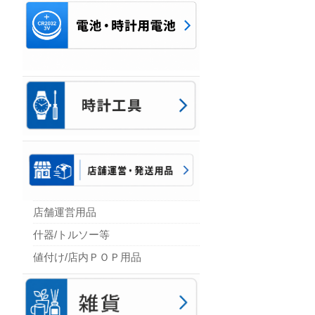
店舗運営用品
什器/トルソー等
値付け/店内ＰＯＰ用品