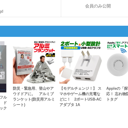
会員のみ公開
gd
防災・緊急用、登山やア
【モデルチェンジ！】 ス
Appleの「
ウドドアに。 アルミブ
マホやゲーム機の充電な
応！ 忘れ物
フル
ランケット(防災用アルミ
どに！ 2ポートUSB-AC
トタグ
 ド
シート)
アダプタ 1A
ック