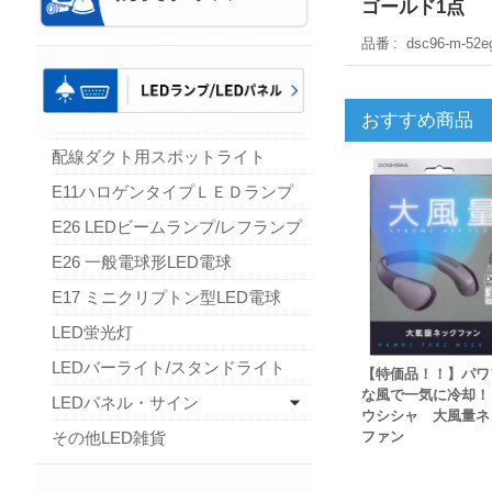
ゴールド1点
品番
dsc96-m-52e
おすすめ商品
配線ダクト用スポットライト
E11ハロゲンタイプＬＥＤランプ
E26 LEDビームランプ/レフランプ
E26 一般電球形LED電球
E17 ミニクリプトン型LED電球
LED蛍光灯
LEDバーライト/スタンドライト
【特価品！！】パワ
な風で一気に冷却！
LEDパネル・サイン
ウシシャ 大風量ネ
その他LED雑貨
ファン