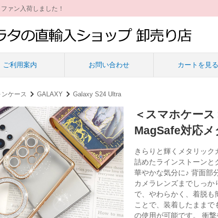
ィファン入荷しました！
ご利用案内
お問い合わせ
カートを見
ォンケース
GALAXY
Galaxy S24 Ultra
＜スマホケース＞Gal
MagSafe対
きらりと輝くメタリック
詰めたラインストーンと
華やかな気分に♪ 背面
カメラレンズまでしっか
で、やわらかく、着脱も簡
ことで、装着したままで
の使用が可能です。 衝