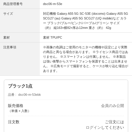
商品管理番号
dsc06-m-53e
サイズ
対応機種 Galaxy A55 5G SC-53E (docomo) Galaxy A55 5G
SCG27 (au) Galaxy A55 5G SCG27 (UQ mobile)など カラ
ー ブラック/ブルー/ピンク/パープル/グリーン サイズ
（約） 縦163×横82×厚み12mm 重さ（約） 42g
素材
素材 TPU/PC
注意事項
※画像の色調はご使用のモニターの機種や設定により実際
の商品と異なる場合があります。 ※ライセンス商品ではあ
りません。 ※スマートフォンは付属しません。 ※本製品
は強い衝撃からスマートフォンを保護することは出来ませ
ん。 ※広角モードで撮影すると、ケースが映り込む場合が
あります。
ブラック1点
品番
dsc06-m-53ebk
販売価格
会員のみ公開
（単価 × 入数）
注文数
ご注文には
ログイン
してください