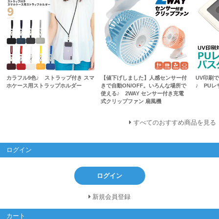
カラフル9色♪ ストラップ付き スマ
【値下げしました】人感センサー付
UV印刷
ホケース用ストラップホルダー
きで自動ON/OFF。いろんな場所で
♪ PU
使える♪ 2WAY センサー付き充電
式クリップファン 扇風機
すべてのおすすめ商品を見る
ログイン
ログイン
新規会員登録
カート