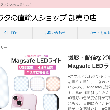
ィファン入荷しました！
ご利用案内
お問い合わせ
カートを見
サリー
撮影・配信など
Magsafe LED
■スマホと合わせて使える！
を明るく照らし、 きれ
いるので、 Magsaf
す。 動画撮影はもちろ
■3種類の色温度切替が可
類あり、 目的に応じた色
節ができ便利です。 ■