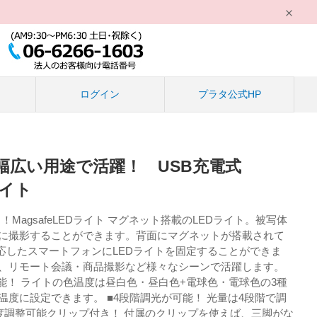
る
ログイン
プラタ公式HP
幅広い用途で活躍！ USB充電式
ライト
MagsafeLEDライト マグネット搭載のLEDライト。被写体
いに撮影することができます。背面にマグネットが搭載されて
eに対応したスマートフォンにLEDライトを固定することができま
ん、リモート会議・商品撮影など様々なシーンで活躍します。
能！ ライトの色温度は昼白色・昼白色+電球色・電球色の3種
温度に設定できます。 ■4段階調光が可能！ 光量は4段階で調
角度調整可能クリップ付き！ 付属のクリップを使えば、三脚がな