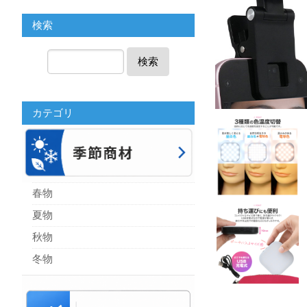
検索
検索
カテゴリ
春物
夏物
秋物
冬物