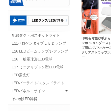
配線ダクト用スポットライト
印刷も可能◎手ぶら
E11ハロゲンタイプＬＥＤランプ
マホ ショルダース
プ用に♪スマホケー
E26 LEDビームランプ/レフランプ
クリアストラップホ
ー
E26 一般電球形LED電球
E17 ミニクリプトン型LED電球
LED蛍光灯
LEDバーライト/スタンドライト
LEDパネル・サイン
その他LED雑貨