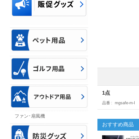
1点
品番
mgsafe-m-l
ファン･扇風機
おすすめ商品