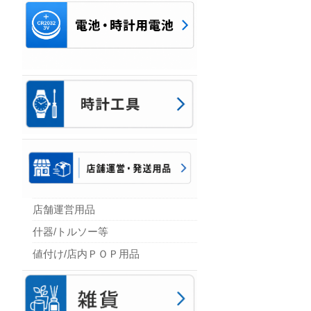
店舗運営用品
什器/トルソー等
値付け/店内ＰＯＰ用品