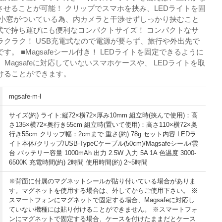
させることが可能！ クリップでスマホを挟み、LEDライトを固
 小窓がついている為、内カメラと干渉せずしっかり挟むこと
電式で持ち運びにも便利なコンパクトサイズ！ コンパクトなサ
ラクラク！ USB充電式なので電源が要らず、旅行や外出先で
。 ■Magsafeシール付き！ LEDライトを固定できるように
！ Magsafeに対応していないスマホケースや、 LEDライトを取
けることができます。
mgsafe-m-l
サイズ(約) ライト:縦72×横72×厚み10mm 組立時(挟んで使用)：高
さ135×横72×奥行き55cm 組立時(置いて使用)：高さ110×横72×奥
行き55cm クリップ幅：2cmまで 重さ(約) 78g セット内容 LEDラ
イト本体/クリップ/USB-TypeCケーブル(50cm)/Magsafeシール/雲
台 バッテリー容量 1000mAh 出力 2.5W 入力 5A 1A 色温度 3000-
6500K 充電時間(約) 2時間 使用時間(約) 2~5時間
※背面に付属のマグネットシールが貼り付いている場合がありま
す。マグネットを使用する場合は、外してからご使用下さい。 ※
スマートフォンにマグネットで固定する場合、Magsafeに対応し
ていない機種には貼り付けることができません。 ※スマートフォ
ンにマグネットで固定する場合、ケースを付けたままだとケース