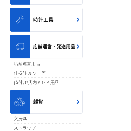
店舗運営用品
什器/トルソー等
値付け/店内ＰＯＰ用品
文房具
ストラップ