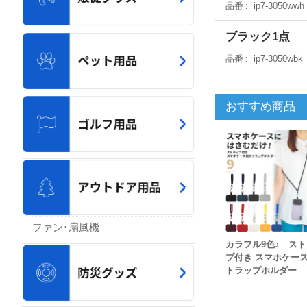
品番
ip7-3050wwh
ブラック1点
品番
ip7-3050wbk
おすすめ商品
ファン･扇風機
カラフル9色♪ ス
プ付き スマホケー
トラップホルダー