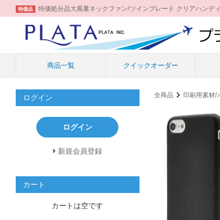
特価処分品大風量ネックファン/ツインブレード クリアハンデ
特価品
商品一覧
クイックオーダー
全商品
印刷用素材/
ログイン
ログイン
新規会員登録
カート
カートは空です