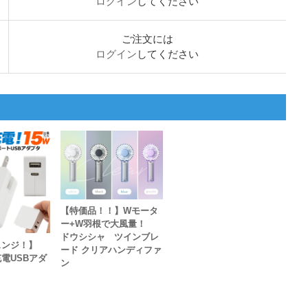
ログイン
してください
ご注文には
ログイン
してください
【特価品！！】Wモータ
ー+W羽根で大風量！
ドウシシャ ツインブレ
ェンジ！】
ード クリアハンディファ
充電USBアダ
ン