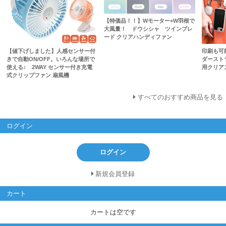
【特価品！！】Wモーター+W羽根で
大風量！ ドウシシャ ツインブレ
ード クリアハンディファン
【値下げしました】人感センサー付
印刷も可
きで自動ON/OFF。いろんな場所で
ダースト
使える♪ 2WAY センサー付き充電
用クリア
式クリップファン 扇風機
すべてのおすすめ商品を見る
ログイン
ログイン
新規会員登録
カート
カートは空です