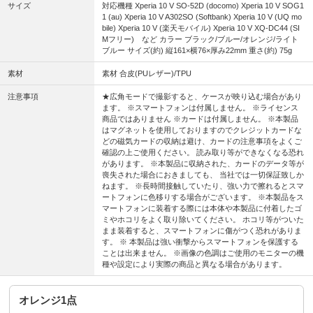
サイズ
対応機種 Xperia 10 V SO-52D (docomo) Xperia 10 V SOG1
1 (au) Xperia 10 V A302SO (Softbank) Xperia 10 V (UQ mo
bile) Xperia 10 V (楽天モバイル) Xperia 10 V XQ-DC44 (SI
Mフリー) など カラー ブラック/ブルー/オレンジ/ライト
ブルー サイズ(約) 縦161×横76×厚み22mm 重さ(約) 75g
素材
素材 合皮(PUレザー)/TPU
注意事項
★広角モードで撮影すると、ケースが映り込む場合があり
ます。 ※スマートフォンは付属しません。 ※ライセンス
商品ではありません ※カードは付属しません。 ※本製品
はマグネットを使用しておりますのでクレジットカードな
どの磁気カードの収納は避け、カードの注意事項をよくご
確認の上ご使用ください。 読み取り等ができなくなる恐れ
があります。 ※本製品に収納された、カードのデータ等が
喪失された場合におきましても、 当社では一切保証致しか
ねます。 ※長時間接触していたり、強い力で擦れるとスマ
ートフォンに色移りする場合がございます。 ※本製品をス
マートフォンに装着する際には本体や本製品に付着したゴ
ミやホコリをよく取り除いてください。 ホコリ等がついた
まま装着すると、スマートフォンに傷がつく恐れがありま
す。 ※ 本製品は強い衝撃からスマートフォンを保護する
ことは出来ません。 ※画像の色調はご使用のモニターの機
種や設定により実際の商品と異なる場合があります。
オレンジ1点