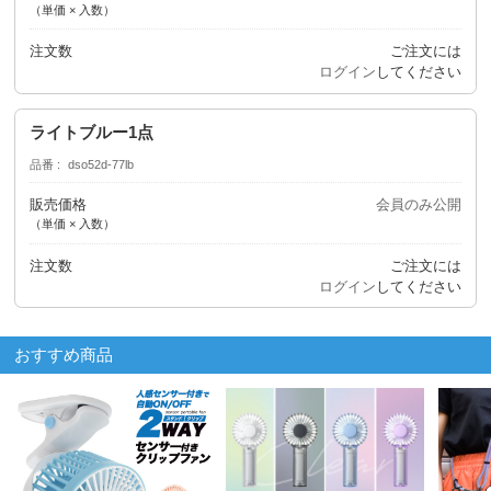
（単価 × 入数）
注文数
ご注文には
ログイン
してください
ライトブルー1点
品番
dso52d-77lb
販売価格
会員のみ公開
（単価 × 入数）
注文数
ご注文には
ログイン
してください
おすすめ商品