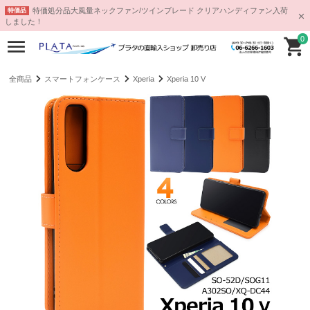
特価処分品大風量ネックファン/ツインブレード クリアハンディファン入荷
特価品
しました！
0
全商品
スマートフォンケース
Xperia
Xperia 10 V