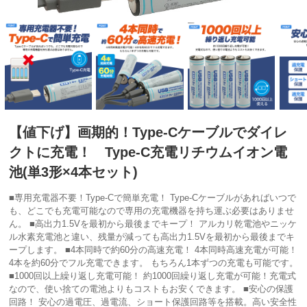
【値下げ】画期的！Type-Cケーブルでダイレ
クトに充電！ Type-C充電リチウムイオン電
池(単3形×4本セット)
■専用充電器不要！Type-Cで簡単充電！ Type-Cケーブルがあればいつで
も、どこでも充電可能なので専用の充電機器を持ち運ぶ必要はありませ
ん。 ■高出力1.5Vを最初から最後までキープ！ アルカリ乾電池やニッケ
ル水素充電池と違い、残量が減っても高出力1.5Vを最初から最後までキ
ープします。 ■4本同時で約60分の高速充電！ 4本同時高速充電が可能！
4本を約60分でフル充電できます。 もちろん1本ずつの充電も可能です。
■1000回以上繰り返し充電可能！ 約1000回繰り返し充電が可能！充電式
なので、使い捨ての電池よりもコストもお安くできます。 ■安心の保護
回路！ 安心の過電圧、過電流、ショート保護回路等を搭載。高い安全性