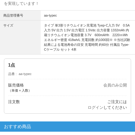
を実現しています！
商品管理番号
aa-typec
サイズ
タイプ 単3形リチウムイオン充電池 Tyep-C入力 5V 0.5A
入力 5V 出力 1.5V 出力電圧 1.5Vdc 出力容量 1332mAh 内
蔵リチウムイオン電池容量 3.7V 600mAHh 2220ｍWh
エネルギー密度 418wh/L 充電回数 約1000回※ ※当社試験
結果による電池寿命の目安 充電時間 約60分 付属品 Type-
Cケーブル セット 4本
1点
品番
aa-typec
販売価格
会員のみ公開
（単価 × 入数）
注文数
ご注文には
ログイン
してください
おすすめ商品