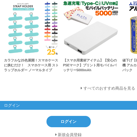
カラフルな25色展開！スマホケース
【スマホ用素材アイテム】【安心の
値下げ【
に挟むだけ！ スマホケース用 スト
PSEマーク】プリント用モバイルバ
機 アルカ
ラップホルダー ノーマルタイプ
ッテリー5000mAh
パック
すべてのおすすめ商品を見る
ログイン
ログイン
新規会員登録