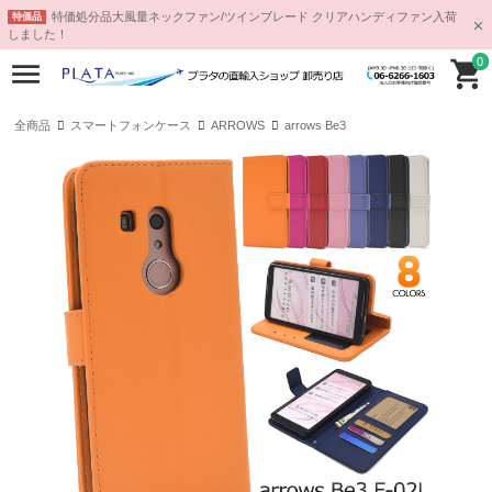
特価処分品大風量ネックファン/ツインブレード クリアハンディファン入荷
特価品
しました！
0
全商品
スマートフォンケース
ARROWS
arrows Be3