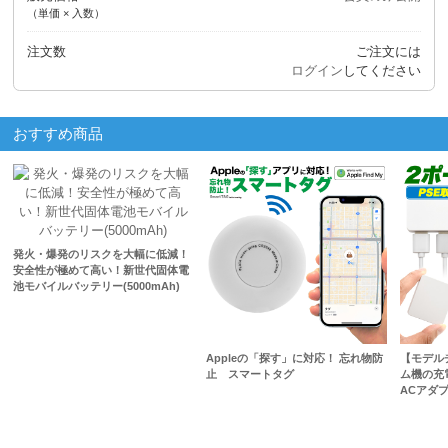
（単価 × 入数）
注文数
ご注文には
ログイン
してください
おすすめ商品
発火・爆発のリスクを大幅に低減！
安全性が極めて高い！新世代固体電
池モバイルバッテリー(5000mAh)
Appleの「探す」に対応！ 忘れ物防
【モデル
止 スマートタグ
ム機の充
ACアダプ