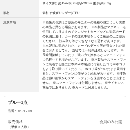
サイズ(約) 縦154×横80×厚み20mm 重さ(約) 83g
素材
素材 合皮(PUレザー)/TPU
注意事項
※画像の色調はご使用のモニターの機種や設定により実際
の商品と異なる場合があります。 ※本製品はマグネットを
使用しておりますのでクレジットカードなどの磁気カード
の収納は避け、カードの注意事項をよくご確認の上ご使用
ください。 読み取り等ができなくなる恐れがあります。
※本製品に収納された、カードのデータ等が喪失された場
合におきましても、 当社では一切保証致しかねます。 ※
長時間接触していたり、強い力で擦れるとスマートフォン
に色移りする場合がございます。 ※本製品をスマートフォ
ンに装着する際には本体や本製品に付着したゴミやホコリ
をよく取り除いてください。 ホコリ等がついたまま装着す
ると、スマートフォンに傷がつく恐れがあります。 ※本製
品は強い衝撃からスマートフォンを保護することは出来ま
せん。 ※スマートフォンは付属しません。 ※ライセンス
商品ではありません ※カードは付属しません。
ブルー1点
品番
df02l-77bl
販売価格
会員のみ公開
（単価 × 入数）