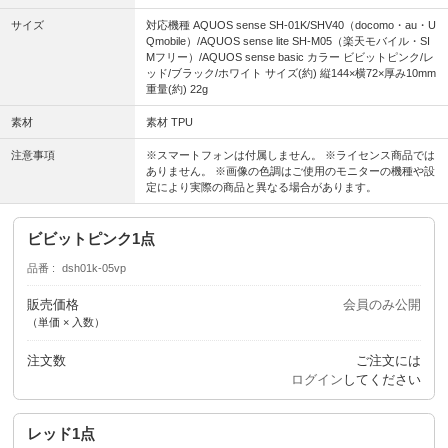
サイズ
対応機種 AQUOS sense SH-01K/SHV40（docomo・au・U
Qmobile）/AQUOS sense lite SH-M05（楽天モバイル・SI
Mフリー）/AQUOS sense basic カラー ビビットピンク/レ
ッド/ブラック/ホワイト サイズ(約) 縦144×横72×厚み10mm
重量(約) 22g
素材
素材 TPU
注意事項
※スマートフォンは付属しません。 ※ライセンス商品では
ありません。 ※画像の色調はご使用のモニターの機種や設
定により実際の商品と異なる場合があります。
ビビットピンク1点
品番
dsh01k-05vp
販売価格
会員のみ公開
（単価 × 入数）
注文数
ご注文には
ログイン
してください
レッド1点