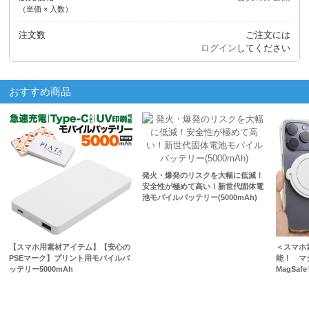
（単価 × 入数）
注文数
ご注文には
ログイン
してください
おすすめ商品
発火・爆発のリスクを大幅に低減！
安全性が極めて高い！新世代固体電
池モバイルバッテリー(5000mAh)
【スマホ用素材アイテム】【安心の
＜スマホ
PSEマーク】プリント用モバイルバ
能！ マ
ッテリー5000mAh
MagSaf