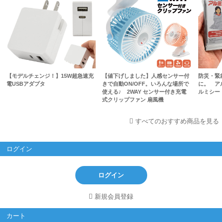
【モデルチェンジ！】15W超急速充
【値下げしました】人感センサー付
防災・緊
電USBアダプタ
きで自動ON/OFF。いろんな場所で
に。 ア
使える♪ 2WAY センサー付き充電
ルミシー
式クリップファン 扇風機
すべてのおすすめ商品を見る
ログイン
ログイン
新規会員登録
カート