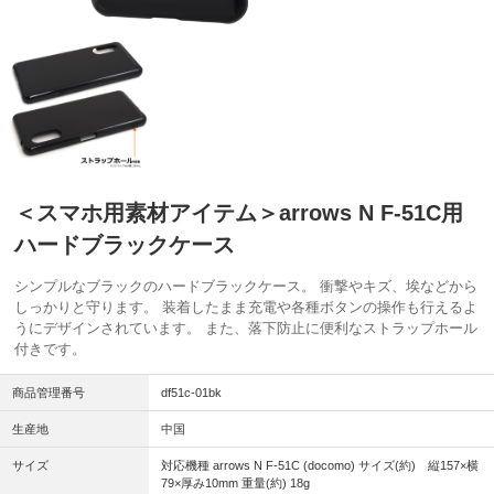
＜スマホ用素材アイテム＞arrows N F-51C用
ハードブラックケース
シンプルなブラックのハードブラックケース。 衝撃やキズ、埃などから
しっかりと守ります。 装着したまま充電や各種ボタンの操作も行えるよ
うにデザインされています。 また、落下防止に便利なストラップホール
付きです。
商品管理番号
df51c-01bk
生産地
中国
サイズ
対応機種 arrows N F-51C (docomo) サイズ(約) 縦157×横
79×厚み10mm 重量(約) 18g