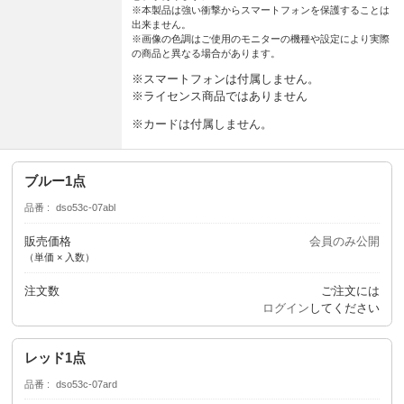
※本製品は強い衝撃からスマートフォンを保護することは
出来ません。
※画像の色調はご使用のモニターの機種や設定により実際
の商品と異なる場合があります。
※スマートフォンは付属しません。
※ライセンス商品ではありません
※カードは付属しません。
ブルー1点
品番
dso53c-07abl
販売価格
会員のみ公開
（単価 × 入数）
注文数
ご注文には
ログイン
してください
レッド1点
品番
dso53c-07ard