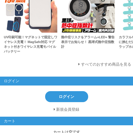
UV印刷可能！マグネットで固定しワ
熱中症リスクをアラーム+LED+ 警告
カラフル
イヤレス充電！ MagSafe対応 マグ
表示でお知らせ！ 黒球式熱中症指数
に挟むだ
ネット付きワイヤレス充電モバイル
計
ラップホ
バッテリー
すべてのおすすめ商品を見る
ログイン
ログイン
新規会員登録
カート
カートは空です