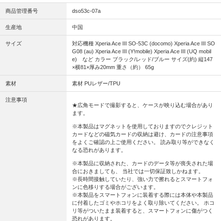
商品管理番号
dso53c-07a
生産地
中国
サイズ
対応機種 Xperia Ace III SO-53C (docomo) Xperia Ace III SO
G08 (au) Xperia Ace III (Y!mobile) Xperia Ace III (UQ mobil
e) など カラー ブラック/レッド/ブルー サイズ(約) 縦147
×横81×厚み20mm 重さ（約） 65g
素材
素材 PUレザー/TPU
注意事項
★広角モードで撮影すると、ケースが映り込む場合があり
ます。
※本製品はマグネットを使用しておりますのでクレジット
カードなどの磁気カードの収納は避け、カードの注意事項
をよくご確認の上ご使用ください。 読み取り等ができなく
なる恐れがあります。
※本製品に収納された、カードのデータ等が喪失された場
合におきましても、 当社では一切保証致しかねます。
※長時間接触していたり、強い力で擦れるとスマートフォ
ンに色移りする場合がございます。
※本製品をスマートフォンに装着する際には本体や本製品
に付着したゴミやホコリをよく取り除いてください。 ホコ
リ等がついたまま装着すると、スマートフォンに傷がつく
恐れがあります。