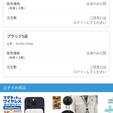
販売価格
会員のみ公開
（単価 × 入数）
注文数
ご注文には
ログイン
してください
ブラック1点
品番
dso53c-07abk
販売価格
会員のみ公開
（単価 × 入数）
注文数
ご注文には
ログイン
してください
おすすめ商品