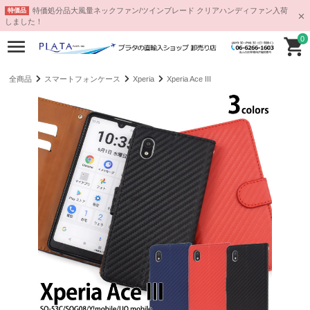
特価処分品大風量ネックファン/ツインブレード クリアハンディファン入荷
特価品
しました！
0
全商品
スマートフォンケース
Xperia
Xperia Ace III