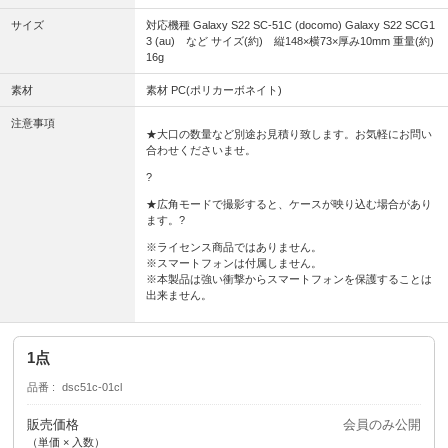
サイズ
対応機種 Galaxy S22 SC-51C (docomo) Galaxy S22 SCG1
3 (au) など サイズ(約) 縦148×横73×厚み10mm 重量(約)
16g
素材
素材 PC(ポリカーボネイト)
注意事項
★大口の数量など別途お見積り致します。お気軽にお問い
合わせくださいませ。
?
★広角モードで撮影すると、ケースが映り込む場合があり
ます。?
※ライセンス商品ではありません。
※スマートフォンは付属しません。
※本製品は強い衝撃からスマートフォンを保護することは
出来ません。
1点
品番
dsc51c-01cl
販売価格
会員のみ公開
（単価 × 入数）