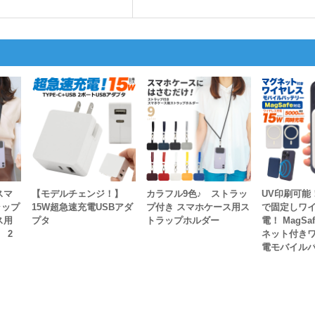
スマ
【モデルチェンジ！】
カラフル9色♪ ストラッ
UV印刷可能
ラップ
15W超急速充電USBアダ
プ付き スマホケース用ス
で固定しワ
ス用
プタ
トラップホルダー
電！ MagSa
 2
ネット付き
電モバイル