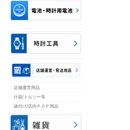
店舗運営用品
什器/トルソー等
値付け/店内ＰＯＰ用品