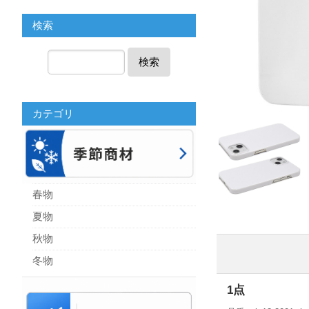
検索
検索
カテゴリ
春物
夏物
秋物
冬物
1点