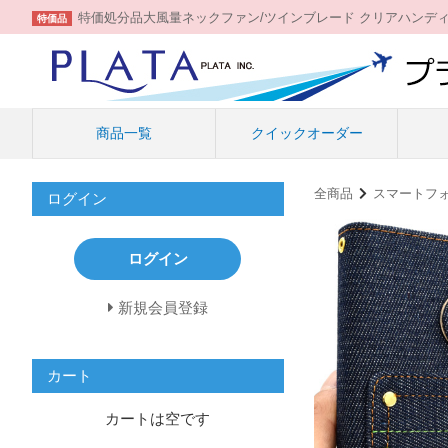
特価処分品大風量ネックファン/ツインブレード クリアハンデ
特価品
商品一覧
クイックオーダー
全商品
スマートフ
ログイン
ログイン
新規会員登録
カート
カートは空です