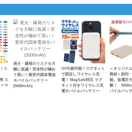
発火・爆発のリスクを大
開！ス
UV印刷可能！マグネット
＜オリジナ
幅に低減！安全性が極め
で固定しワイヤレス充
商材＞刻印・
て高い！新世代固体電池
用 ス
電！ MagSafe対応 マグ
能。低電圧
モバイルバッテリー
ノーマ
ネット付きワイヤレス充
載！ 5000
(5000mAh)
電モバイルバッテリー
バイルバッ