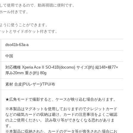
して使用できるので、動画視聴に便利です。
ホール付きです。
のように使うことができます。
ケットとサイドポケット付きです。
dso41b-63a-a
中国
対応機種 Xperia Ace II SO-41B(docomo) サイズ(約) 縦148×横77×
厚み20mm 重さ(約) 80g
素材 合皮(PUレザー)/TPU/布
★広角モードで撮影すると、ケースが映り込む場合があります。
※本製品はマグネットを使用しておりますのでクレジットカード
などの磁気カードの収納は避け、カードの注意事項をよくご確認
の上ご使用ください。 読み取り等ができなくなる恐れがありま
す。
※本製品に収納された、カードのデータ等が喪失された場合にお