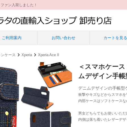
ィファン入荷しました！
ご利用案内
お問い合わせ
カートを見
ォンケース
Xperia
Xperia Ace II
＜スマホケース＞Xp
ムデザイン手帳
デニムデザインの手帳型
衝撃やキズなどからスマホを
内部ケースはソフトケースな
男女どちらでもお使いいただ
内側は落ち着いたレザーデザ