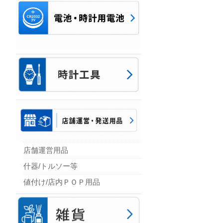
店舗運営用品
什器/トルソー等
値付け/店内ＰＯＰ用品