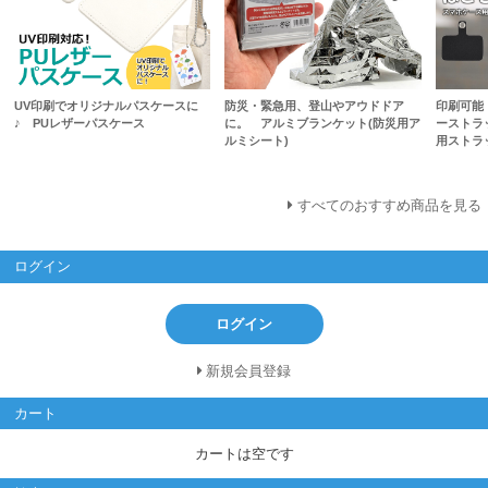
UV印刷でオリジナルパスケースに
防災・緊急用、登山やアウドドア
印刷可能
♪ PUレザーパスケース
に。 アルミブランケット(防災用ア
ーストラ
ルミシート)
用ストラ
すべてのおすすめ商品を見る
ログイン
ログイン
新規会員登録
カート
カートは空です