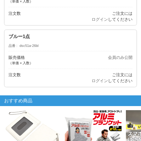
（単価 × 入数）
注文数
ご注文には
ログイン
してください
ブルー1点
品番
dsc51a-26bl
販売価格
会員のみ公開
（単価 × 入数）
注文数
ご注文には
ログイン
してください
おすすめ商品