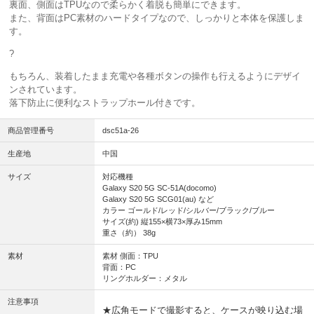
裏面、側面はTPUなので柔らかく着脱も簡単にできます。
また、背面はPC素材のハードタイプなので、しっかりと本体を保護しま
す。
?
もちろん、装着したまま充電や各種ボタンの操作も行えるようにデザイ
ンされています。
落下防止に便利なストラップホール付きです。
商品管理番号
dsc51a-26
生産地
中国
サイズ
対応機種
Galaxy S20 5G SC-51A(docomo)
Galaxy S20 5G SCG01(au) など
カラー ゴールド/レッド/シルバー/ブラック/ブルー
サイズ(約) 縦155×横73×厚み15mm
重さ（約） 38g
素材
素材 側面：TPU
背面：PC
リングホルダー：メタル
注意事項
★広角モードで撮影すると、ケースが映り込む場