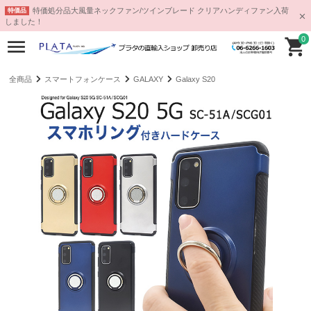
特価処分品大風量ネックファン/ツインブレード クリアハンディファン入荷
特価品
しました！
0
全商品
スマートフォンケース
GALAXY
Galaxy S20