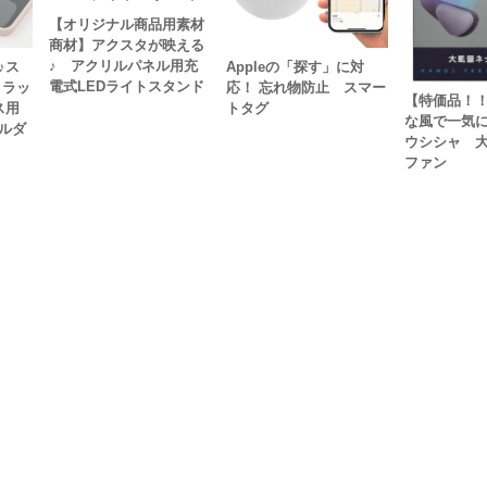
【オリジナル商品用素材
商材】アクスタが映える
♪ アクリルパネル用充
♪ス
Appleの「探す」に対
電式LEDライトスタンド
トラッ
応！ 忘れ物防止 スマー
【特価品！
ス用
トタグ
な風で一気
ルダ
ウシシャ 
ファン