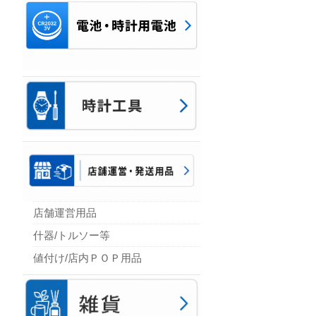
店舗運営用品
什器/トルソー等
値付け/店内ＰＯＰ用品