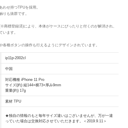
あわせ持つTPUを採用。
触りも抜群です。
(※商標登録済)により、本体がケースにぴったりと付くのが解消され、
ています。
や各種ボタンの操作も行えるようにデザインされています。
ip11p-2002cl
中国
対応機種 iPhone 11 Pro
サイズ(約) 縦144×横73×厚み9mm
重量(約) 17g
素材 TPU
★独自の情報のもと毎年サイズ違いはございませんが、万が一違
っていた場合は交換対応させていただきます。＜2019.9.11＞