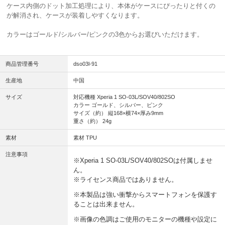
ケース内側のドット加工処理により、本体がケースにぴったりと付くの
が解消され、ケースが装着しやすくなります。
カラーはゴールド/シルバー/ピンクの3色からお選びいただけます。
商品管理番号
dso03l-91
生産地
中国
サイズ
対応機種 Xperia 1 SO-03L/SOV40/802SO
カラー ゴールド、シルバー、ピンク
サイズ（約） 縦168×横74×厚み9mm
重さ（約） 24g
素材
素材 TPU
注意事項
※Xperia 1 SO-03L/SOV40/802SOは付属しませ
ん。
※ライセンス商品ではありません。
※本製品は強い衝撃からスマートフォンを保護す
ることは出来ません。
※画像の色調はご使用のモニターの機種や設定に