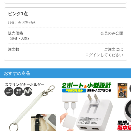
ピンク1点
品番
dso03l-91pk
販売価格
会員のみ公開
（単価 × 入数）
注文数
ご注文には
ログイン
してください
おすすめ商品