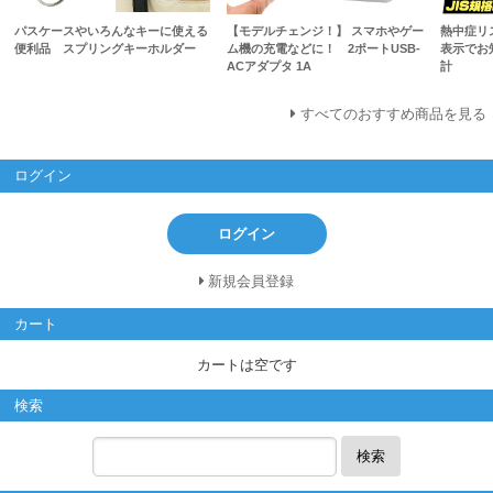
パスケースやいろんなキーに使える
【モデルチェンジ！】 スマホやゲー
熱中症リス
便利品 スプリングキーホルダー
ム機の充電などに！ 2ポートUSB-
表示でお
ACアダプタ 1A
計
すべてのおすすめ商品を見る
ログイン
ログイン
新規会員登録
カート
カートは空です
検索
検索