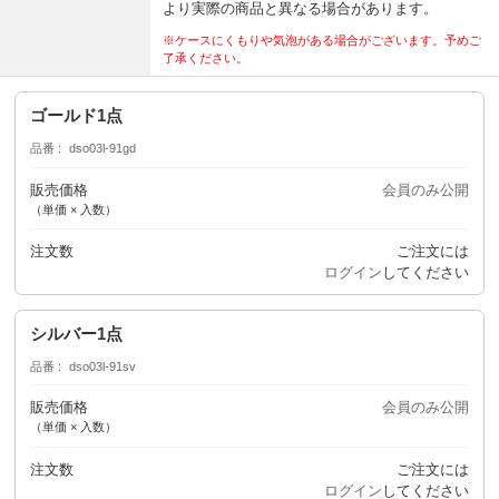
より実際の商品と異なる場合があります。
※ケースにくもりや気泡がある場合がございます。予めご
了承ください。
ゴールド1点
品番
dso03l-91gd
販売価格
会員のみ公開
（単価 × 入数）
注文数
ご注文には
ログイン
してください
シルバー1点
品番
dso03l-91sv
販売価格
会員のみ公開
（単価 × 入数）
注文数
ご注文には
ログイン
してください