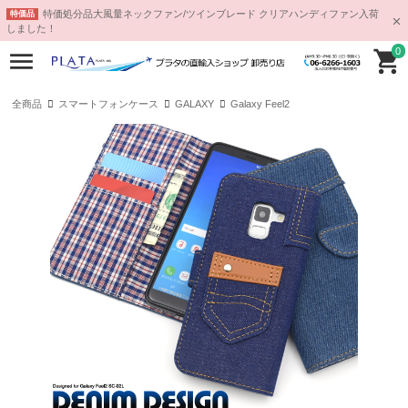
特価処分品大風量ネックファン/ツインブレード クリアハンディファン入荷
特価品
しました！
0
全商品
スマートフォンケース
GALAXY
Galaxy Feel2