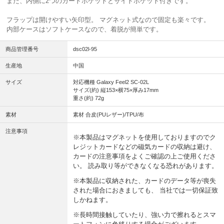
また、内側に2つのカードポケットとサイドポケット付きです。
フラップは開けやすい矢印型。 マグネット式なので固定も楽々です。
内部ケースはソフトケースなので、着脱が簡単です。
商品管理番号
dsc02l-95
生産地
中国
サイズ
対応機種 Galaxy Feel2 SC-02L
サイズ(約) 縦153×横75×厚み17mm
重さ(約) 72g
素材
素材 合皮(PUレザー)/TPU/布
注意事項
※本製品はマグネットを使用しておりますのでク
レジットカードなどの磁気カードの収納は避け、
カードの注意事項をよくご確認の上ご使用くださ
い。 読み取り等ができなくなる恐れがあります。
※本製品に収納された、カードのデータ等が喪失
された場合におきましても、 当社では一切保証致
しかねます。
※長時間接触していたり、強い力で擦れるとスマ