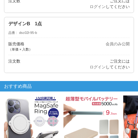
注文数
ご注文には
ログイン
してください
デザインB 1点
品番
dsc02l-95-b
販売価格
会員のみ公開
（単価 × 入数）
注文数
ご注文には
ログイン
してください
おすすめ商品