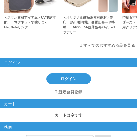
＜スマホ素材アイテム＞UV印刷可
＜オリジナル商品用素材商材＞刻
印刷も可
能！ マグネットで貼りつく
印・UV印刷可能。低電圧モード搭
ダースト
MagSafeリング
載！ 5000mAh超薄型モバイルバ
用クリア
ッテリー
すべてのおすすめ商品を見る
ログイン
ログイン
新規会員登録
カート
カートは空です
検索