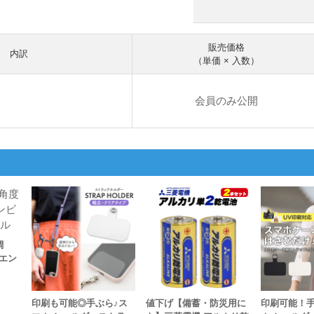
販売価格
内訳
（単価 × 入数）
会員のみ公開
調
エン
印刷も可能◎手ぶら♪ス
値下げ【備蓄・防災用に
印刷可能！手