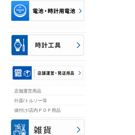
店舗運営用品
什器/トルソー等
値付け/店内ＰＯＰ用品