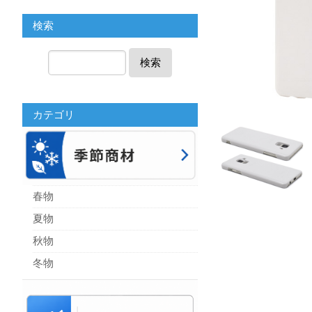
検索
検索
カテゴリ
春物
夏物
秋物
冬物