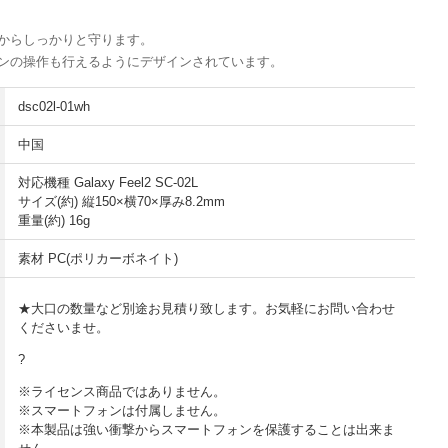
からしっかりと守ります。
ンの操作も行えるようにデザインされています。
dsc02l-01wh
中国
対応機種 Galaxy Feel2 SC-02L
サイズ(約) 縦150×横70×厚み8.2mm
重量(約) 16g
素材 PC(ポリカーボネイト)
★大口の数量など別途お見積り致します。お気軽にお問い合わせ
くださいませ。
?
※ライセンス商品ではありません。
※スマートフォンは付属しません。
※本製品は強い衝撃からスマートフォンを保護することは出来ま