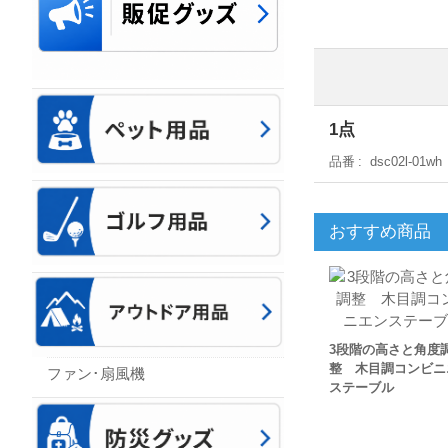
1点
品番
dsc02l-01wh
おすすめ商品
3段階の高さと角度
整 木目調コンビニ
ファン･扇風機
ステーブル