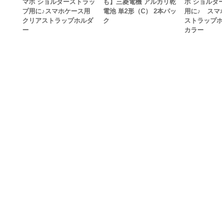
マホ ショルダーストラッ
も】三菱電機 アルカリ乾
ホ ショルダ
プ用に♪スマホケース用
電池 単2形（C） 2本パッ
用に♪ スマ
クリアストラップホルダ
ク
ストラップホ
ー
カラー